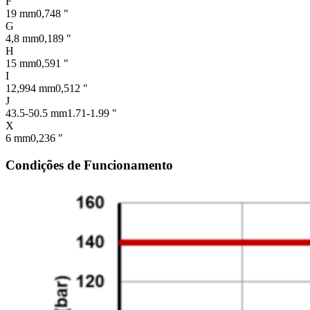
F
19 mm
0,748 "
G
4,8 mm
0,189 "
H
15 mm
0,591 "
I
12,994 mm
0,512 "
J
43.5-50.5 mm
1.71-1.99 "
X
6 mm
0,236 "
Condições de Funcionamento