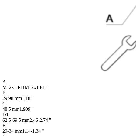
A
M12x1 RH
M12x1 RH
B
29,98 mm
1,18 "
C
48,5 mm
1,909 "
D1
62.5-69.5 mm
2.46-2.74 "
E
29-34 mm
1.14-1.34 "