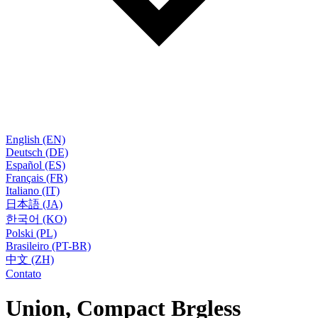
English (EN)
Deutsch (DE)
Español (ES)
Français (FR)
Italiano (IT)
日本語 (JA)
한국어 (KO)
Polski (PL)
Brasileiro (PT-BR)
中文 (ZH)
Contato
Union, Compact Brgless