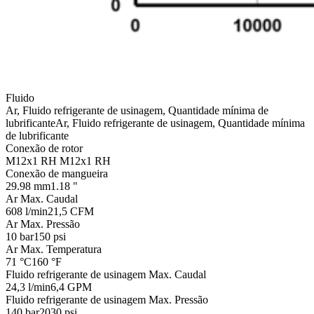
Fluido
Ar, Fluido refrigerante de usinagem, Quantidade mínima de
lubrificante
Ar, Fluido refrigerante de usinagem, Quantidade mínima
de lubrificante
Conexão de rotor
M12x1 RH
M12x1 RH
Conexão de mangueira
29.98 mm
1.18 "
Ar Max. Caudal
608 l/min
21,5 CFM
Ar Max. Pressão
10 bar
150 psi
Ar Max. Temperatura
71 °C
160 °F
Fluido refrigerante de usinagem Max. Caudal
24,3 l/min
6,4 GPM
Fluido refrigerante de usinagem Max. Pressão
140 bar
2030 psi