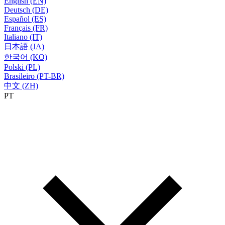
English (EN)
Deutsch (DE)
Español (ES)
Français (FR)
Italiano (IT)
日本語 (JA)
한국어 (KO)
Polski (PL)
Brasileiro (PT-BR)
中文 (ZH)
PT