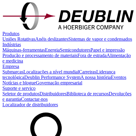
Produtos
Uniões Rotativas
Anéis deslizantes
Sistemas de vapor e condensados
Indústrias
Máquinas-ferramentas
Energia
Semicondutores
Papel e impressão
Produção e processamento de materiais
Fora de estrada
Alimentação
e medicina
Empresa
Submarcas
Localizações a nível mundial
Carreiras
Liderança
tecnológica
Deublin Performance System
A nossa história
Eventos
Notícias e blogue
Governação empresarial
Suporte e serviço
Seletor de produtos
Distribuidores
Biblioteca de recursos
Devoluções
e garantia
Contactar-nos
Localizador de distribuidores