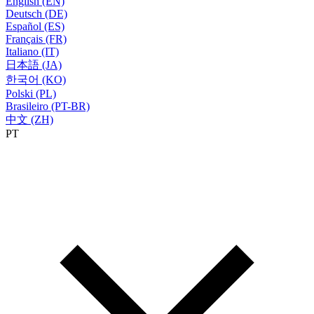
English (EN)
Deutsch (DE)
Español (ES)
Français (FR)
Italiano (IT)
日本語 (JA)
한국어 (KO)
Polski (PL)
Brasileiro (PT-BR)
中文 (ZH)
PT