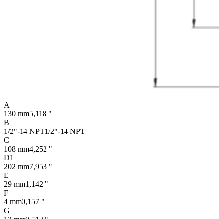
A
130 mm
5,118 "
B
1/2"-14 NPT
1/2"-14 NPT
C
108 mm
4,252 "
D1
202 mm
7,953 "
E
29 mm
1,142 "
F
4 mm
0,157 "
G