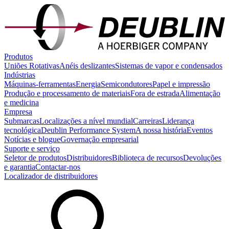
Produtos
Uniões Rotativas
Anéis deslizantes
Sistemas de vapor e condensados
Indústrias
Máquinas-ferramentas
Energia
Semicondutores
Papel e impressão
Produção e processamento de materiais
Fora de estrada
Alimentação
e medicina
Empresa
Submarcas
Localizações a nível mundial
Carreiras
Liderança
tecnológica
Deublin Performance System
A nossa história
Eventos
Notícias e blogue
Governação empresarial
Suporte e serviço
Seletor de produtos
Distribuidores
Biblioteca de recursos
Devoluções
e garantia
Contactar-nos
Localizador de distribuidores