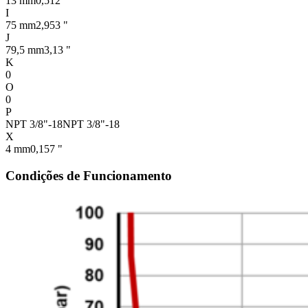
13 mm
0,512 "
I
75 mm
2,953 "
J
79,5 mm
3,13 "
K
0
O
0
P
NPT 3/8"-18
NPT 3/8"-18
X
4 mm
0,157 "
Condições de Funcionamento