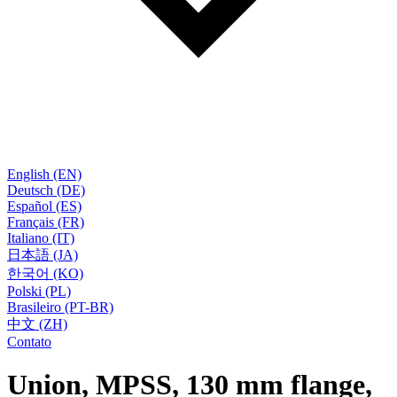
English (EN)
Deutsch (DE)
Español (ES)
Français (FR)
Italiano (IT)
日本語 (JA)
한국어 (KO)
Polski (PL)
Brasileiro (PT-BR)
中文 (ZH)
Contato
Union, MPSS, 130 mm flange,