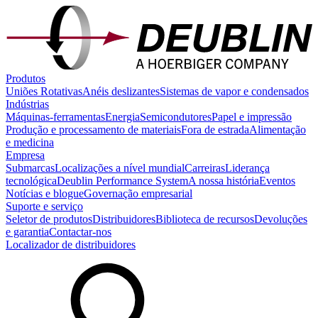
Produtos
Uniões Rotativas
Anéis deslizantes
Sistemas de vapor e condensados
Indústrias
Máquinas-ferramentas
Energia
Semicondutores
Papel e impressão
Produção e processamento de materiais
Fora de estrada
Alimentação
e medicina
Empresa
Submarcas
Localizações a nível mundial
Carreiras
Liderança
tecnológica
Deublin Performance System
A nossa história
Eventos
Notícias e blogue
Governação empresarial
Suporte e serviço
Seletor de produtos
Distribuidores
Biblioteca de recursos
Devoluções
e garantia
Contactar-nos
Localizador de distribuidores