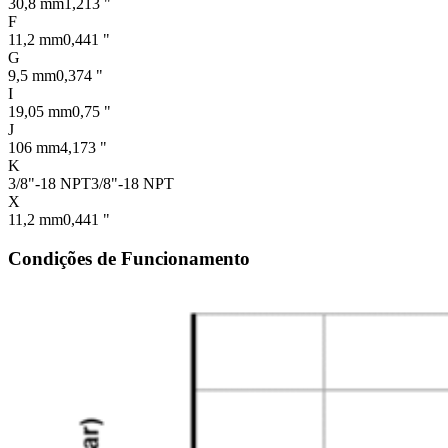
30,8 mm
1,213 "
F
11,2 mm
0,441 "
G
9,5 mm
0,374 "
I
19,05 mm
0,75 "
J
106 mm
4,173 "
K
3/8"-18 NPT
3/8"-18 NPT
X
11,2 mm
0,441 "
Condições de Funcionamento