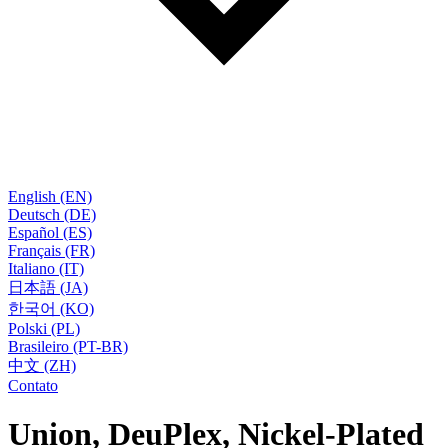
English (EN)
Deutsch (DE)
Español (ES)
Français (FR)
Italiano (IT)
日本語 (JA)
한국어 (KO)
Polski (PL)
Brasileiro (PT-BR)
中文 (ZH)
Contato
Union, DeuPlex, Nickel-Plated