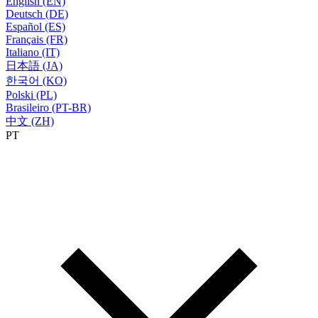
English (EN)
Deutsch (DE)
Español (ES)
Français (FR)
Italiano (IT)
日本語 (JA)
한국어 (KO)
Polski (PL)
Brasileiro (PT-BR)
中文 (ZH)
PT