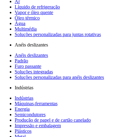
Ar
Líquido de refrigeração
Vapor e óleo quente
Óleo térmico
Água
Multimédia
Soluções personalizadas para juntas rotativas
Anéis deslizantes
Anéis deslizantes
Padrão
Furo passante
Soluções integradas
Soluções personalizadas para anéis deslizantes
Indústrias
Indústrias
Máquinas-ferramentas
Energia
Semicondutores
Produção de papel e de cartão canelado
Impressão e embalagem
Plásticos
Metal