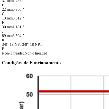
37 mm
1,457 "
F
22 mm
0,866 "
G
13 mm
0,512 "
H
30 mm
1,181 "
J
89 mm
3,504 "
K
3/8"-18 NPT
3/8"-18 NPT
P
Non-Threaded
Non-Threaded
Condições de Funcionamento