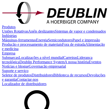
Produtos
Uniões Rotativas
Anéis deslizantes
Sistemas de vapor e condensados
Indústrias
Máquinas-ferramentas
Energia
Semicondutores
Papel e impressão
Produção e processamento de materiais
Fora de estrada
Alimentação
e medicina
Empresa
Submarcas
Localizações a nível mundial
Carreiras
Liderança
tecnológica
Deublin Performance System
A nossa história
Eventos
Notícias e blogue
Governação empresarial
Suporte e serviço
Seletor de produtos
Distribuidores
Biblioteca de recursos
Devoluções
e garantia
Contactar-nos
Localizador de distribuidores