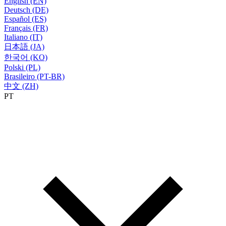
English (EN)
Deutsch (DE)
Español (ES)
Français (FR)
Italiano (IT)
日本語 (JA)
한국어 (KO)
Polski (PL)
Brasileiro (PT-BR)
中文 (ZH)
PT