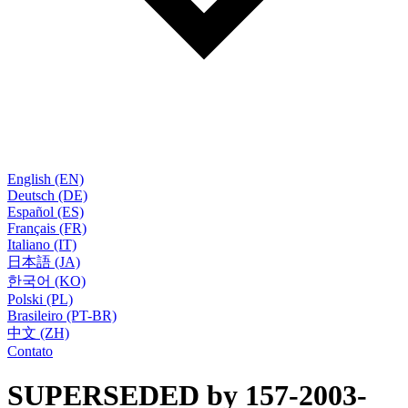
English (EN)
Deutsch (DE)
Español (ES)
Français (FR)
Italiano (IT)
日本語 (JA)
한국어 (KO)
Polski (PL)
Brasileiro (PT-BR)
中文 (ZH)
Contato
SUPERSEDED by 157-2003-