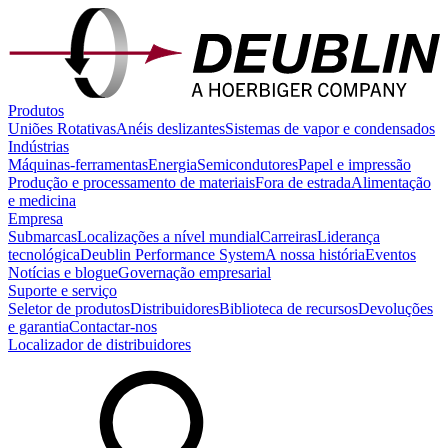
Produtos
Uniões Rotativas
Anéis deslizantes
Sistemas de vapor e condensados
Indústrias
Máquinas-ferramentas
Energia
Semicondutores
Papel e impressão
Produção e processamento de materiais
Fora de estrada
Alimentação
e medicina
Empresa
Submarcas
Localizações a nível mundial
Carreiras
Liderança
tecnológica
Deublin Performance System
A nossa história
Eventos
Notícias e blogue
Governação empresarial
Suporte e serviço
Seletor de produtos
Distribuidores
Biblioteca de recursos
Devoluções
e garantia
Contactar-nos
Localizador de distribuidores