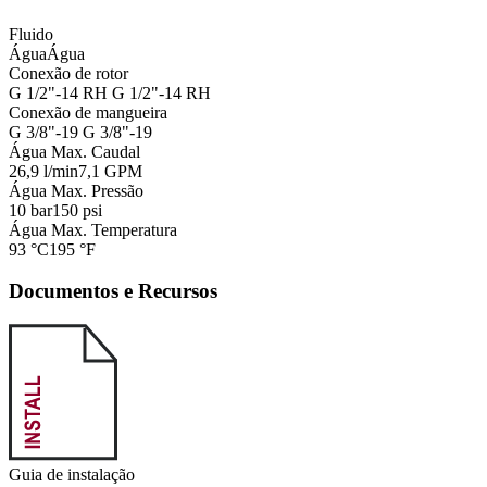
Fluido
Água
Água
Conexão de rotor
G 1/2"-14 RH
G 1/2"-14 RH
Conexão de mangueira
G 3/8"-19
G 3/8"-19
Água Max. Caudal
26,9 l/min
7,1 GPM
Água Max. Pressão
10 bar
150 psi
Água Max. Temperatura
93 °C
195 °F
Documentos e Recursos
Guia de instalação