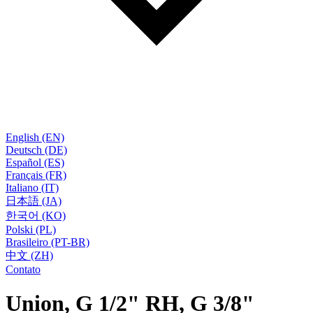
English (EN)
Deutsch (DE)
Español (ES)
Français (FR)
Italiano (IT)
日本語 (JA)
한국어 (KO)
Polski (PL)
Brasileiro (PT-BR)
中文 (ZH)
Contato
Union, G 1/2" RH, G 3/8"