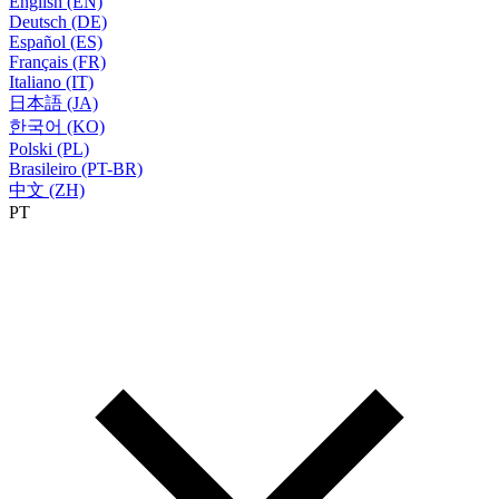
English (EN)
Deutsch (DE)
Español (ES)
Français (FR)
Italiano (IT)
日本語 (JA)
한국어 (KO)
Polski (PL)
Brasileiro (PT-BR)
中文 (ZH)
PT