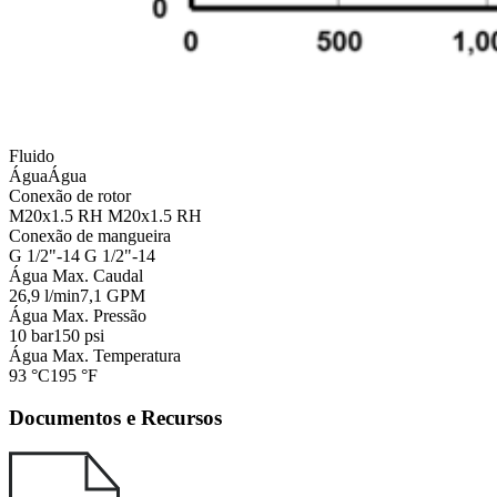
Fluido
Água
Água
Conexão de rotor
M20x1.5 RH
M20x1.5 RH
Conexão de mangueira
G 1/2"-14
G 1/2"-14
Água Max. Caudal
26,9 l/min
7,1 GPM
Água Max. Pressão
10 bar
150 psi
Água Max. Temperatura
93 °C
195 °F
Documentos e Recursos