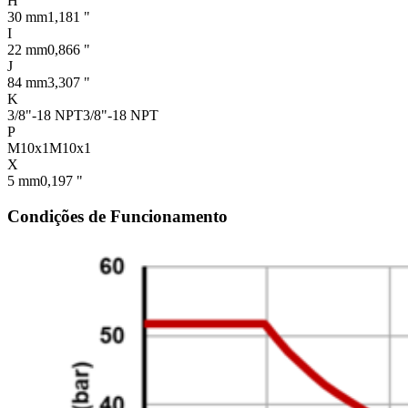
H
30 mm
1,181 "
I
22 mm
0,866 "
J
84 mm
3,307 "
K
3/8"-18 NPT
3/8"-18 NPT
P
M10x1
M10x1
X
5 mm
0,197 "
Condições de Funcionamento