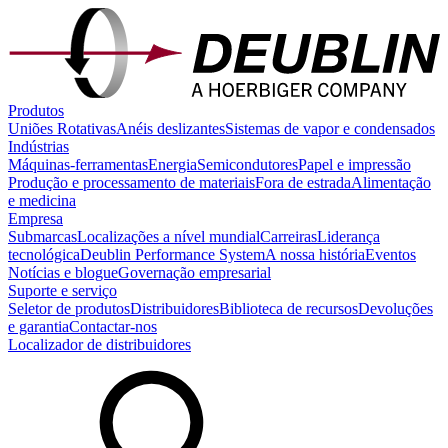
Produtos
Uniões Rotativas
Anéis deslizantes
Sistemas de vapor e condensados
Indústrias
Máquinas-ferramentas
Energia
Semicondutores
Papel e impressão
Produção e processamento de materiais
Fora de estrada
Alimentação
e medicina
Empresa
Submarcas
Localizações a nível mundial
Carreiras
Liderança
tecnológica
Deublin Performance System
A nossa história
Eventos
Notícias e blogue
Governação empresarial
Suporte e serviço
Seletor de produtos
Distribuidores
Biblioteca de recursos
Devoluções
e garantia
Contactar-nos
Localizador de distribuidores