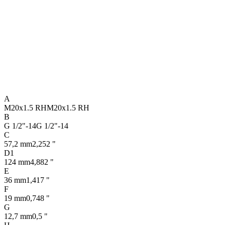
A
M20x1.5 RH
M20x1.5 RH
B
G 1/2"-14
G 1/2"-14
C
57,2 mm
2,252 "
D1
124 mm
4,882 "
E
36 mm
1,417 "
F
19 mm
0,748 "
G
12,7 mm
0,5 "