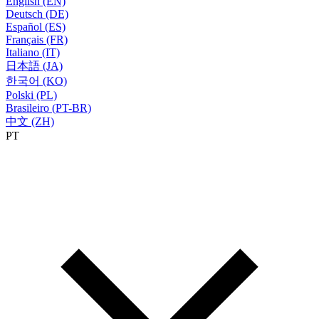
English (EN)
Deutsch (DE)
Español (ES)
Français (FR)
Italiano (IT)
日本語 (JA)
한국어 (KO)
Polski (PL)
Brasileiro (PT-BR)
中文 (ZH)
PT