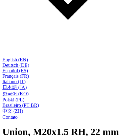
English (EN)
Deutsch (DE)
Español (ES)
Français (FR)
Italiano (IT)
日本語 (JA)
한국어 (KO)
Polski (PL)
Brasileiro (PT-BR)
中文 (ZH)
Contato
Union, M20x1.5 RH, 22 mm