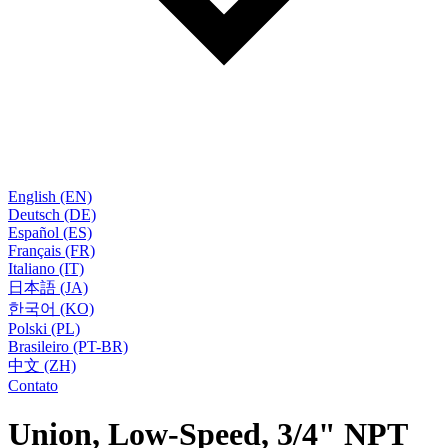
English (EN)
Deutsch (DE)
Español (ES)
Français (FR)
Italiano (IT)
日本語 (JA)
한국어 (KO)
Polski (PL)
Brasileiro (PT-BR)
中文 (ZH)
Contato
Union, Low-Speed, 3/4" NPT