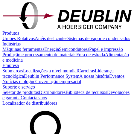
Produtos
Uniões Rotativas
Anéis deslizantes
Sistemas de vapor e condensados
Indústrias
Máquinas-ferramentas
Energia
Semicondutores
Papel e impressão
Produção e processamento de materiais
Fora de estrada
Alimentação
e medicina
Empresa
Submarcas
Localizações a nível mundial
Carreiras
Liderança
tecnológica
Deublin Performance System
A nossa história
Eventos
Notícias e blogue
Governação empresarial
Suporte e serviço
Seletor de produtos
Distribuidores
Biblioteca de recursos
Devoluções
e garantia
Contactar-nos
Localizador de distribuidores