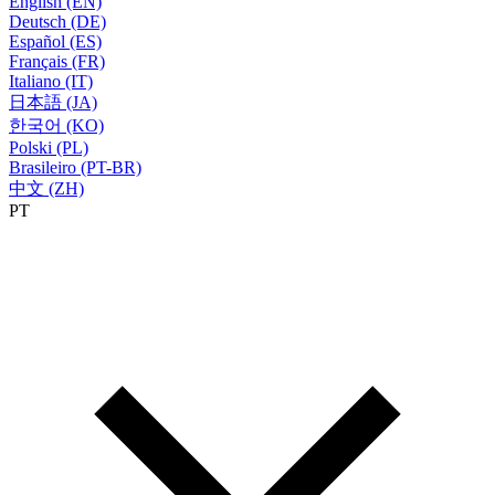
English (EN)
Deutsch (DE)
Español (ES)
Français (FR)
Italiano (IT)
日本語 (JA)
한국어 (KO)
Polski (PL)
Brasileiro (PT-BR)
中文 (ZH)
PT