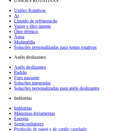
UNIÕES ROTATIVAS
Uniões Rotativas
Ar
Líquido de refrigeração
Vapor e óleo quente
Óleo térmico
Água
Multimédia
Soluções personalizadas para juntas rotativas
Anéis deslizantes
Anéis deslizantes
Padrão
Furo passante
Soluções integradas
Soluções personalizadas para anéis deslizantes
Indústrias
Indústrias
Máquinas-ferramentas
Energia
Semicondutores
Produção de papel e de cartão canelado