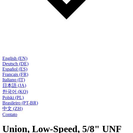
English (EN)
Deutsch (DE)
Español (ES)
Français (FR)
Italiano (IT)
日本語 (JA)
한국어 (KO)
Polski (PL)
Brasileiro (PT-BR)
中文 (ZH)
Contato
Union, Low-Speed, 5/8" UNF