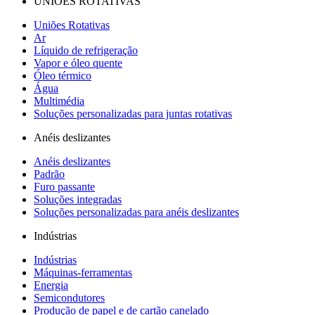
UNIÕES ROTATIVAS
Uniões Rotativas
Ar
Líquido de refrigeração
Vapor e óleo quente
Óleo térmico
Água
Multimédia
Soluções personalizadas para juntas rotativas
Anéis deslizantes
Anéis deslizantes
Padrão
Furo passante
Soluções integradas
Soluções personalizadas para anéis deslizantes
Indústrias
Indústrias
Máquinas-ferramentas
Energia
Semicondutores
Produção de papel e de cartão canelado