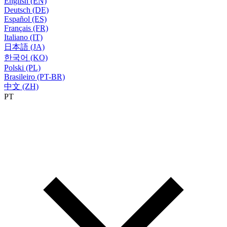
English (EN)
Deutsch (DE)
Español (ES)
Français (FR)
Italiano (IT)
日本語 (JA)
한국어 (KO)
Polski (PL)
Brasileiro (PT-BR)
中文 (ZH)
PT