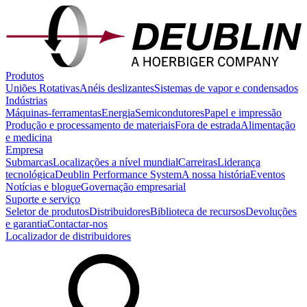
Produtos
Uniões Rotativas
Anéis deslizantes
Sistemas de vapor e condensados
Indústrias
Máquinas-ferramentas
Energia
Semicondutores
Papel e impressão
Produção e processamento de materiais
Fora de estrada
Alimentação
e medicina
Empresa
Submarcas
Localizações a nível mundial
Carreiras
Liderança
tecnológica
Deublin Performance System
A nossa história
Eventos
Notícias e blogue
Governação empresarial
Suporte e serviço
Seletor de produtos
Distribuidores
Biblioteca de recursos
Devoluções
e garantia
Contactar-nos
Localizador de distribuidores