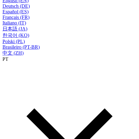
English (EN)
Deutsch (DE)
Español (ES)
Français (FR)
Italiano (IT)
日本語 (JA)
한국어 (KO)
Polski (PL)
Brasileiro (PT-BR)
中文 (ZH)
PT