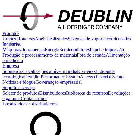
Produtos
Uniões Rotativas
Anéis deslizantes
Sistemas de vapor e condensados
Indústrias
Máquinas-ferramentas
Energia
Semicondutores
Papel e impressão
Produção e processamento de materiais
Fora de estrada
Alimentação
e medicina
Empresa
Submarcas
Localizações a nível mundial
Carreiras
Liderança
tecnológica
Deublin Performance System
A nossa história
Eventos
Notícias e blogue
Governação empresarial
Suporte e serviço
Seletor de produtos
Distribuidores
Biblioteca de recursos
Devoluções
e garantia
Contactar-nos
Localizador de distribuidores