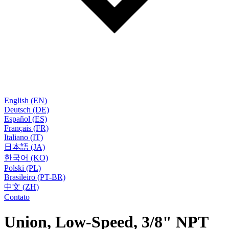
English (EN)
Deutsch (DE)
Español (ES)
Français (FR)
Italiano (IT)
日本語 (JA)
한국어 (KO)
Polski (PL)
Brasileiro (PT-BR)
中文 (ZH)
Contato
Union, Low-Speed, 3/8" NPT