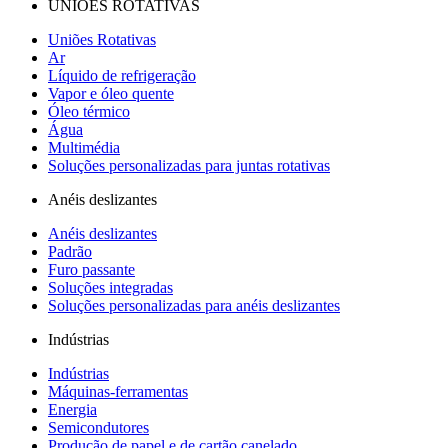
UNIÕES ROTATIVAS
Uniões Rotativas
Ar
Líquido de refrigeração
Vapor e óleo quente
Óleo térmico
Água
Multimédia
Soluções personalizadas para juntas rotativas
Anéis deslizantes
Anéis deslizantes
Padrão
Furo passante
Soluções integradas
Soluções personalizadas para anéis deslizantes
Indústrias
Indústrias
Máquinas-ferramentas
Energia
Semicondutores
Produção de papel e de cartão canelado