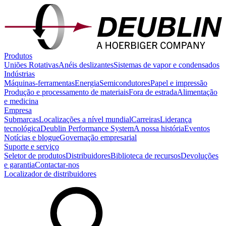
Produtos
Uniões Rotativas
Anéis deslizantes
Sistemas de vapor e condensados
Indústrias
Máquinas-ferramentas
Energia
Semicondutores
Papel e impressão
Produção e processamento de materiais
Fora de estrada
Alimentação
e medicina
Empresa
Submarcas
Localizações a nível mundial
Carreiras
Liderança
tecnológica
Deublin Performance System
A nossa história
Eventos
Notícias e blogue
Governação empresarial
Suporte e serviço
Seletor de produtos
Distribuidores
Biblioteca de recursos
Devoluções
e garantia
Contactar-nos
Localizador de distribuidores