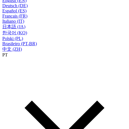
English (EN)
Deutsch (DE)
Español (ES)
Français (FR)
Italiano (IT)
日本語 (JA)
한국어 (KO)
Polski (PL)
Brasileiro (PT-BR)
中文 (ZH)
PT