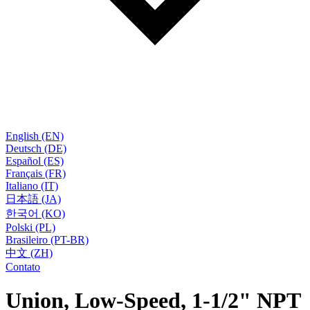
English (EN)
Deutsch (DE)
Español (ES)
Français (FR)
Italiano (IT)
日本語 (JA)
한국어 (KO)
Polski (PL)
Brasileiro (PT-BR)
中文 (ZH)
Contato
Union, Low-Speed, 1-1/2" NPT