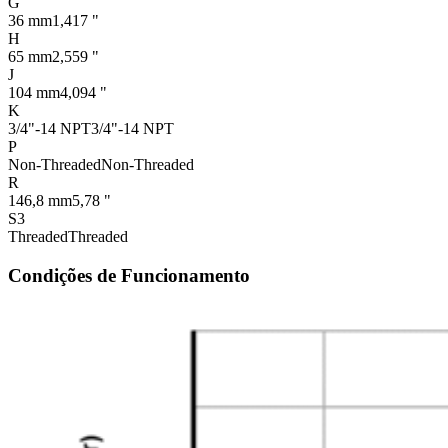
G
36 mm
1,417 "
H
65 mm
2,559 "
J
104 mm
4,094 "
K
3/4"-14 NPT
3/4"-14 NPT
P
Non-Threaded
Non-Threaded
R
146,8 mm
5,78 "
S3
Threaded
Threaded
Condições de Funcionamento