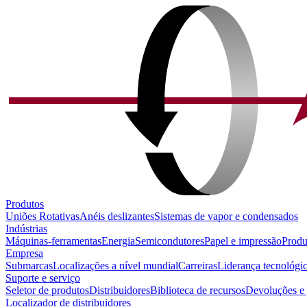
Produtos
Uniões Rotativas
Anéis deslizantes
Sistemas de vapor e condensados
Indústrias
Máquinas-ferramentas
Energia
Semicondutores
Papel e impressão
Produ
Empresa
Submarcas
Localizações a nível mundial
Carreiras
Liderança tecnológi
Suporte e serviço
Seletor de produtos
Distribuidores
Biblioteca de recursos
Devoluções e 
Localizador de distribuidores