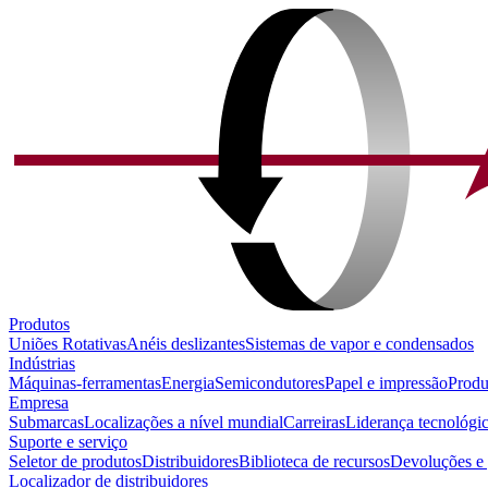
Produtos
Uniões Rotativas
Anéis deslizantes
Sistemas de vapor e condensados
Indústrias
Máquinas-ferramentas
Energia
Semicondutores
Papel e impressão
Produ
Empresa
Submarcas
Localizações a nível mundial
Carreiras
Liderança tecnológi
Suporte e serviço
Seletor de produtos
Distribuidores
Biblioteca de recursos
Devoluções e 
Localizador de distribuidores