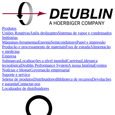
Produtos
Uniões Rotativas
Anéis deslizantes
Sistemas de vapor e condensados
Indústrias
Máquinas-ferramentas
Energia
Semicondutores
Papel e impressão
Produção e processamento de materiais
Fora de estrada
Alimentação
e medicina
Empresa
Submarcas
Localizações a nível mundial
Carreiras
Liderança
tecnológica
Deublin Performance System
A nossa história
Eventos
Notícias e blogue
Governação empresarial
Suporte e serviço
Seletor de produtos
Distribuidores
Biblioteca de recursos
Devoluções
e garantia
Contactar-nos
Localizador de distribuidores