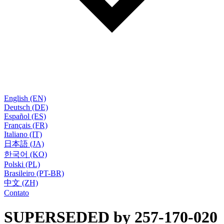
English (EN)
Deutsch (DE)
Español (ES)
Français (FR)
Italiano (IT)
日本語 (JA)
한국어 (KO)
Polski (PL)
Brasileiro (PT-BR)
中文 (ZH)
Contato
SUPERSEDED by 257-170-020