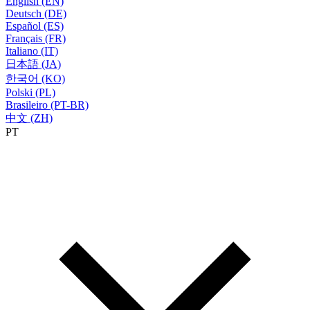
English (EN)
Deutsch (DE)
Español (ES)
Français (FR)
Italiano (IT)
日本語 (JA)
한국어 (KO)
Polski (PL)
Brasileiro (PT-BR)
中文 (ZH)
PT