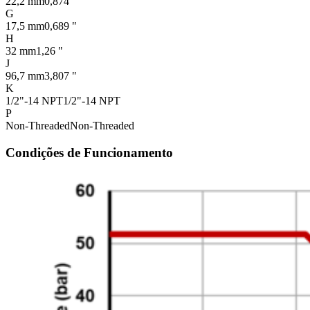
22,2 mm
0,874 "
G
17,5 mm
0,689 "
H
32 mm
1,26 "
J
96,7 mm
3,807 "
K
1/2"-14 NPT
1/2"-14 NPT
P
Non-Threaded
Non-Threaded
Condições de Funcionamento