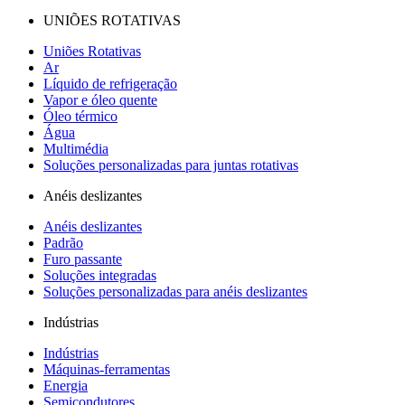
UNIÕES ROTATIVAS
Uniões Rotativas
Ar
Líquido de refrigeração
Vapor e óleo quente
Óleo térmico
Água
Multimédia
Soluções personalizadas para juntas rotativas
Anéis deslizantes
Anéis deslizantes
Padrão
Furo passante
Soluções integradas
Soluções personalizadas para anéis deslizantes
Indústrias
Indústrias
Máquinas-ferramentas
Energia
Semicondutores