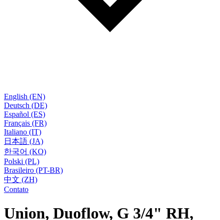
English (EN)
Deutsch (DE)
Español (ES)
Français (FR)
Italiano (IT)
日本語 (JA)
한국어 (KO)
Polski (PL)
Brasileiro (PT-BR)
中文 (ZH)
Contato
Union, Duoflow, G 3/4" RH,