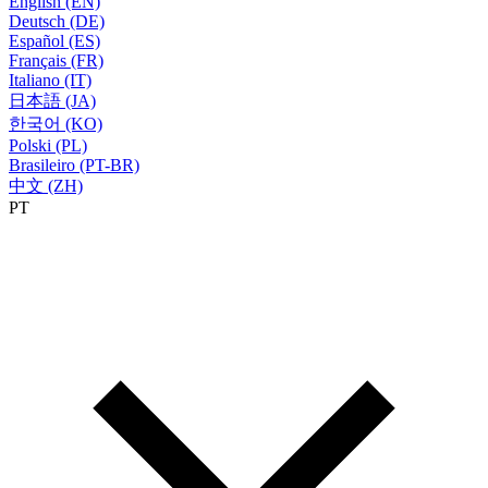
English (EN)
Deutsch (DE)
Español (ES)
Français (FR)
Italiano (IT)
日本語 (JA)
한국어 (KO)
Polski (PL)
Brasileiro (PT-BR)
中文 (ZH)
PT