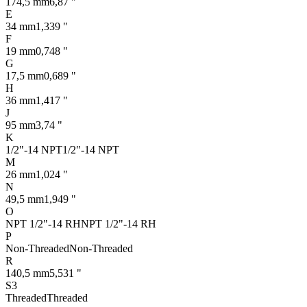
174,5 mm
6,87 "
E
34 mm
1,339 "
F
19 mm
0,748 "
G
17,5 mm
0,689 "
H
36 mm
1,417 "
J
95 mm
3,74 "
K
1/2"-14 NPT
1/2"-14 NPT
M
26 mm
1,024 "
N
49,5 mm
1,949 "
O
NPT 1/2"-14 RH
NPT 1/2"-14 RH
P
Non-Threaded
Non-Threaded
R
140,5 mm
5,531 "
S3
Threaded
Threaded