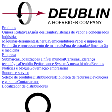
Produtos
Uniões Rotativas
Anéis deslizantes
Sistemas de vapor e condensados
Indústrias
Máquinas-ferramentas
Energia
Semicondutores
Papel e impressão
Produção e processamento de materiais
Fora de estrada
Alimentação
e medicina
Empresa
Submarcas
Localizações a nível mundial
Carreiras
Liderança
tecnológica
Deublin Performance System
A nossa história
Eventos
Notícias e blogue
Governação empresarial
Suporte e serviço
Seletor de produtos
Distribuidores
Biblioteca de recursos
Devoluções
e garantia
Contactar-nos
Localizador de distribuidores