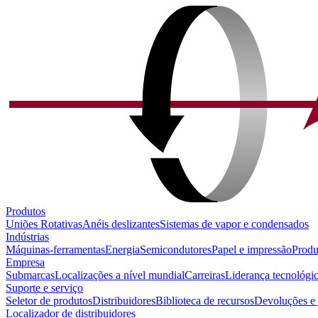
Produtos
Uniões Rotativas
Anéis deslizantes
Sistemas de vapor e condensados
Indústrias
Máquinas-ferramentas
Energia
Semicondutores
Papel e impressão
Produ
Empresa
Submarcas
Localizações a nível mundial
Carreiras
Liderança tecnológi
Suporte e serviço
Seletor de produtos
Distribuidores
Biblioteca de recursos
Devoluções e 
Localizador de distribuidores