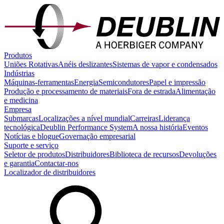
Produtos
Uniões Rotativas
Anéis deslizantes
Sistemas de vapor e condensados
Indústrias
Máquinas-ferramentas
Energia
Semicondutores
Papel e impressão
Produção e processamento de materiais
Fora de estrada
Alimentação
e medicina
Empresa
Submarcas
Localizações a nível mundial
Carreiras
Liderança
tecnológica
Deublin Performance System
A nossa história
Eventos
Notícias e blogue
Governação empresarial
Suporte e serviço
Seletor de produtos
Distribuidores
Biblioteca de recursos
Devoluções
e garantia
Contactar-nos
Localizador de distribuidores