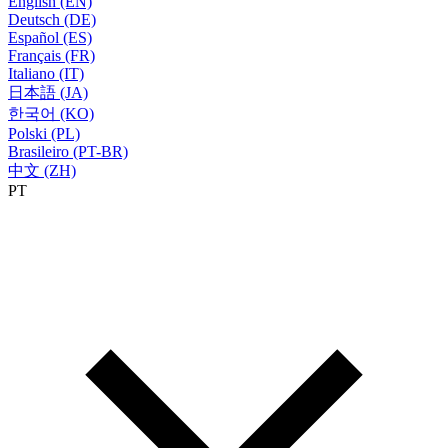
English (EN)
Deutsch (DE)
Español (ES)
Français (FR)
Italiano (IT)
日本語 (JA)
한국어 (KO)
Polski (PL)
Brasileiro (PT-BR)
中文 (ZH)
PT