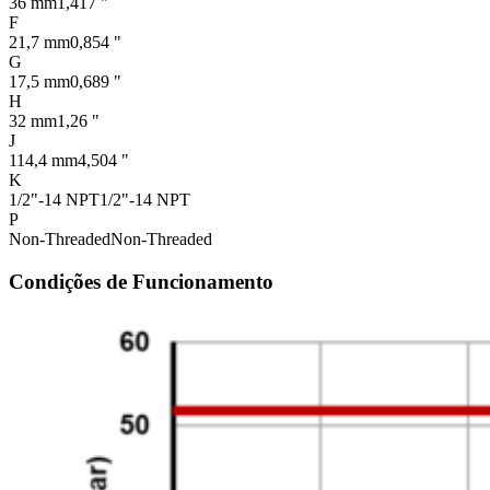
36 mm
1,417 "
F
21,7 mm
0,854 "
G
17,5 mm
0,689 "
H
32 mm
1,26 "
J
114,4 mm
4,504 "
K
1/2"-14 NPT
1/2"-14 NPT
P
Non-Threaded
Non-Threaded
Condições de Funcionamento