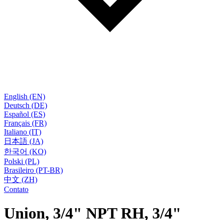
English (EN)
Deutsch (DE)
Español (ES)
Français (FR)
Italiano (IT)
日本語 (JA)
한국어 (KO)
Polski (PL)
Brasileiro (PT-BR)
中文 (ZH)
Contato
Union, 3/4" NPT RH, 3/4"