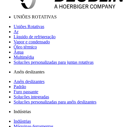
UNIÕES ROTATIVAS
Uniões Rotativas
Ar
Líquido de refrigeração
Vapor e condensado
Óleo térmico
Água
Multimédia
Soluções personalizadas para juntas rotativas
Anéis deslizantes
Anéis deslizantes
Padrão
Furo passante
Soluções integradas
Soluções personalizadas para anéis deslizantes
Indústrias
Indústrias
Máquinas-ferramentas