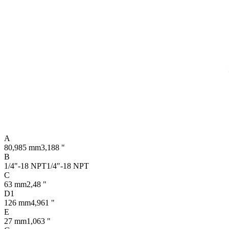
A
80,985 mm
3,188 "
B
1/4"-18 NPT
1/4"-18 NPT
C
63 mm
2,48 "
D1
126 mm
4,961 "
E
27 mm
1,063 "