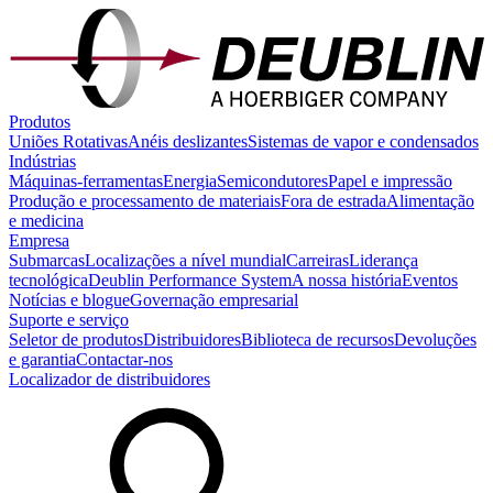
Produtos
Uniões Rotativas
Anéis deslizantes
Sistemas de vapor e condensados
Indústrias
Máquinas-ferramentas
Energia
Semicondutores
Papel e impressão
Produção e processamento de materiais
Fora de estrada
Alimentação
e medicina
Empresa
Submarcas
Localizações a nível mundial
Carreiras
Liderança
tecnológica
Deublin Performance System
A nossa história
Eventos
Notícias e blogue
Governação empresarial
Suporte e serviço
Seletor de produtos
Distribuidores
Biblioteca de recursos
Devoluções
e garantia
Contactar-nos
Localizador de distribuidores