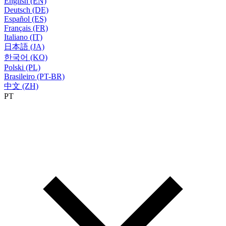
English (EN)
Deutsch (DE)
Español (ES)
Français (FR)
Italiano (IT)
日本語 (JA)
한국어 (KO)
Polski (PL)
Brasileiro (PT-BR)
中文 (ZH)
PT