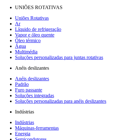
UNIÕES ROTATIVAS
Uniões Rotativas
Ar
Líquido de refrigeração
Vapor e óleo quente
Óleo térmico
Água
Multimédia
Soluções personalizadas para juntas rotativas
Anéis deslizantes
Anéis deslizantes
Padrão
Furo passante
Soluções integradas
Soluções personalizadas para anéis deslizantes
Indústrias
Indústrias
Máquinas-ferramentas
Energia
Semicondutores