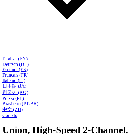
English (EN)
Deutsch (DE)
Español (ES)
Français (FR)
Italiano (IT)
日本語 (JA)
한국어 (KO)
Polski (PL)
Brasileiro (PT-BR)
中文 (ZH)
Contato
Union, High-Speed 2-Channel,