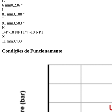
G
6 mm
0,236 "
I
81 mm
3,188 "
J
91 mm
3,583 "
K
1/4"-18 NPT
1/4"-18 NPT
X
11 mm
0,433 "
Condições de Funcionamento