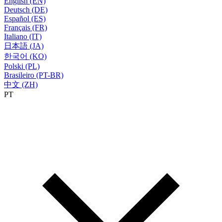
English (EN)
Deutsch (DE)
Español (ES)
Français (FR)
Italiano (IT)
日本語 (JA)
한국어 (KO)
Polski (PL)
Brasileiro (PT-BR)
中文 (ZH)
PT