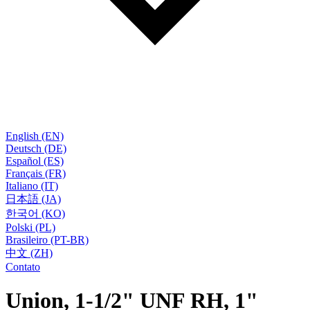
English (EN)
Deutsch (DE)
Español (ES)
Français (FR)
Italiano (IT)
日本語 (JA)
한국어 (KO)
Polski (PL)
Brasileiro (PT-BR)
中文 (ZH)
Contato
Union, 1-1/2" UNF RH, 1"