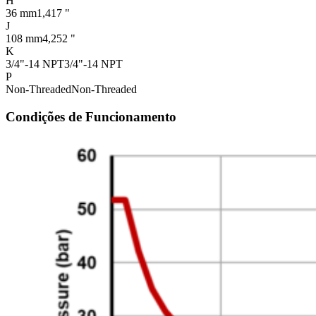
H
36 mm
1,417 "
J
108 mm
4,252 "
K
3/4"-14 NPT
3/4"-14 NPT
P
Non-Threaded
Non-Threaded
Condições de Funcionamento