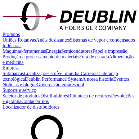
Produtos
Uniões Rotativas
Anéis deslizantes
Sistemas de vapor e condensados
Indústrias
Máquinas-ferramentas
Energia
Semicondutores
Papel e impressão
Produção e processamento de materiais
Fora de estrada
Alimentação
e medicina
Empresa
Submarcas
Localizações a nível mundial
Carreiras
Liderança
tecnológica
Deublin Performance System
A nossa história
Eventos
Notícias e blogue
Governação empresarial
Suporte e serviço
Seletor de produtos
Distribuidores
Biblioteca de recursos
Devoluções
e garantia
Contactar-nos
Localizador de distribuidores