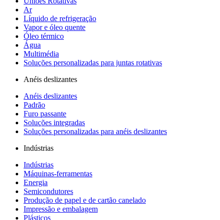
Uniões Rotativas
Ar
Líquido de refrigeração
Vapor e óleo quente
Óleo térmico
Água
Multimédia
Soluções personalizadas para juntas rotativas
Anéis deslizantes
Anéis deslizantes
Padrão
Furo passante
Soluções integradas
Soluções personalizadas para anéis deslizantes
Indústrias
Indústrias
Máquinas-ferramentas
Energia
Semicondutores
Produção de papel e de cartão canelado
Impressão e embalagem
Plásticos