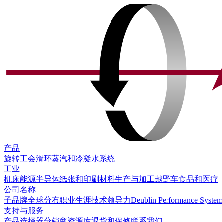
产品
旋转工会
滑环
蒸汽和冷凝水系统
工业
机床
能源
半导体
纸张和印刷
材料生产与加工
越野车
食品和医疗
公司名称
子品牌
全球分布
职业生涯
技术领导力
Deublin Performance Syste
支持与服务
产品选择器
分销商
资源库
退货和保修
联系我们