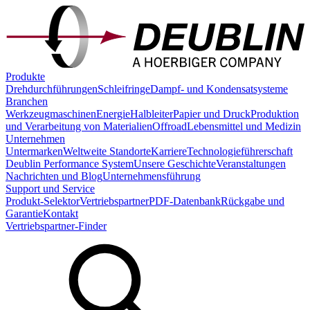
Produkte
Drehdurchführungen
Schleifringe
Dampf- und Kondensatsysteme
Branchen
Werkzeugmaschinen
Energie
Halbleiter
Papier und Druck
Produktion
und Verarbeitung von Materialien
Offroad
Lebensmittel und Medizin
Unternehmen
Untermarken
Weltweite Standorte
Karriere
Technologieführerschaft
Deublin Performance System
Unsere Geschichte
Veranstaltungen
Nachrichten und Blog
Unternehmensführung
Support und Service
Produkt-Selektor
Vertriebspartner
PDF-Datenbank
Rückgabe und
Garantie
Kontakt
Vertriebspartner-Finder