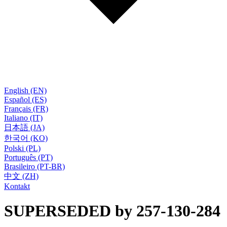
English (EN)
Español (ES)
Français (FR)
Italiano (IT)
日本語 (JA)
한국어 (KO)
Polski (PL)
Português (PT)
Brasileiro (PT-BR)
中文 (ZH)
Kontakt
SUPERSEDED by 257-130-284