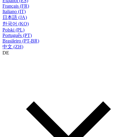
Español (ES)
Français (FR)
Italiano (IT)
日本語 (JA)
한국어 (KO)
Polski (PL)
Português (PT)
Brasileiro (PT-BR)
中文 (ZH)
DE