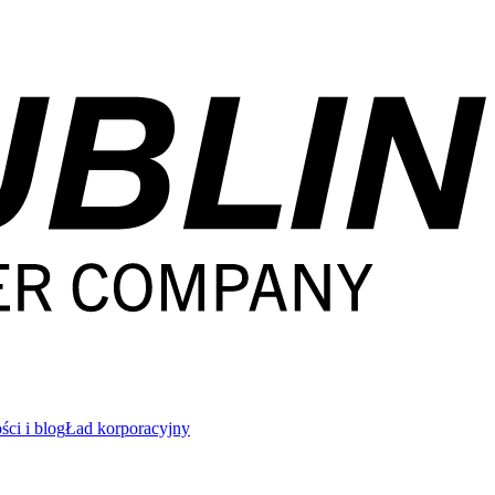
ci i blog
Ład korporacyjny