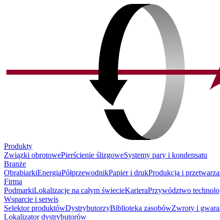
Produkty
Związki obrotowe
Pierścienie ślizgowe
Systemy pary i kondensatu
Branże
Obrabiarki
Energia
Półprzewodnik
Papier i druk
Produkcja i przetwarza
Firma
Podmarki
Lokalizacje na całym świecie
Kariera
Przywództwo technolo
Wsparcie i serwis
Selektor produktów
Dystrybutorzy
Biblioteka zasobów
Zwroty i gwara
Lokalizator dystrybutorów