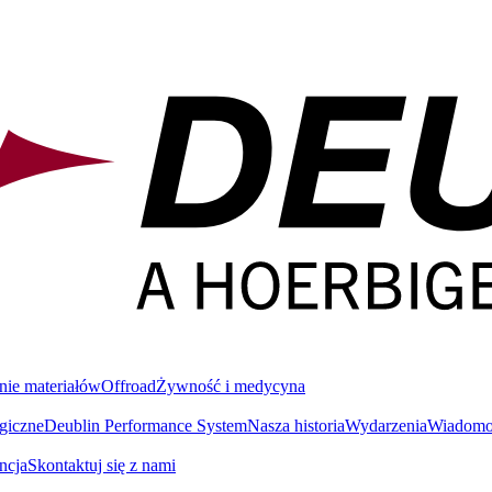
nie materiałów
Offroad
Żywność i medycyna
giczne
Deublin Performance System
Nasza historia
Wydarzenia
Wiadomoś
ncja
Skontaktuj się z nami