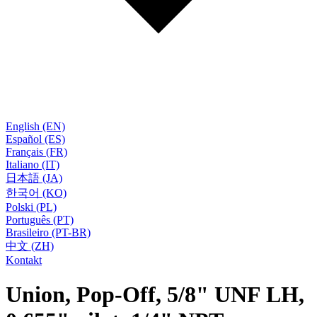
English (EN)
Español (ES)
Français (FR)
Italiano (IT)
日本語 (JA)
한국어 (KO)
Polski (PL)
Português (PT)
Brasileiro (PT-BR)
中文 (ZH)
Kontakt
Union, Pop-Off, 5/8" UNF LH,