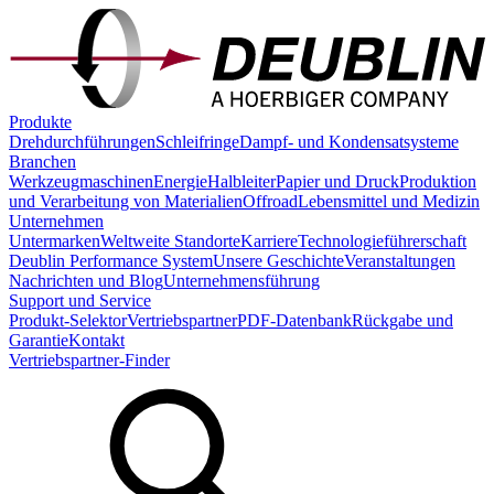
Produkte
Drehdurchführungen
Schleifringe
Dampf- und Kondensatsysteme
Branchen
Werkzeugmaschinen
Energie
Halbleiter
Papier und Druck
Produktion
und Verarbeitung von Materialien
Offroad
Lebensmittel und Medizin
Unternehmen
Untermarken
Weltweite Standorte
Karriere
Technologieführerschaft
Deublin Performance System
Unsere Geschichte
Veranstaltungen
Nachrichten und Blog
Unternehmensführung
Support und Service
Produkt-Selektor
Vertriebspartner
PDF-Datenbank
Rückgabe und
Garantie
Kontakt
Vertriebspartner-Finder