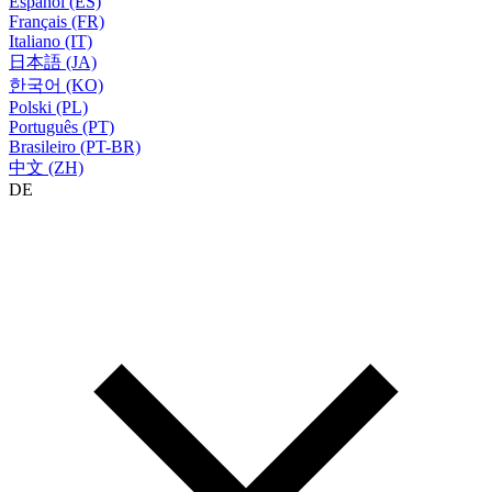
Español (ES)
Français (FR)
Italiano (IT)
日本語 (JA)
한국어 (KO)
Polski (PL)
Português (PT)
Brasileiro (PT-BR)
中文 (ZH)
DE