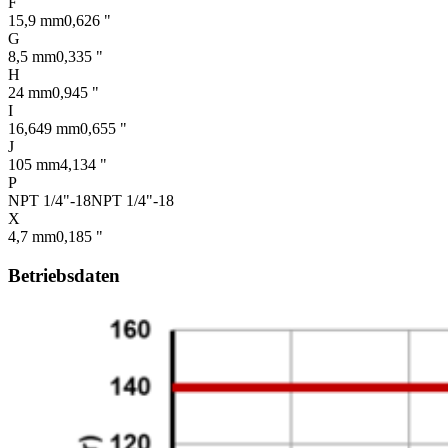
F
15,9 mm
0,626 "
G
8,5 mm
0,335 "
H
24 mm
0,945 "
I
16,649 mm
0,655 "
J
105 mm
4,134 "
P
NPT 1/4"-18
NPT 1/4"-18
X
4,7 mm
0,185 "
Betriebsdaten