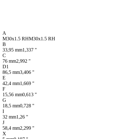
A
M30x1.5 RH
M30x1.5 RH
B
33,95 mm
1,337 "
C
76 mm
2,992 "
D1
86,5 mm
3,406 "
E
42,4 mm
1,669 "
F
15,56 mm
0,613 "
G
18,5 mm
0,728 "
I
32 mm
1,26 "
J
58,4 mm
2,299 "
X