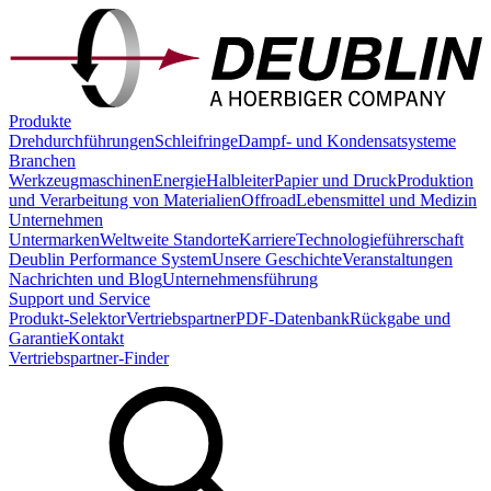
Produkte
Drehdurchführungen
Schleifringe
Dampf- und Kondensatsysteme
Branchen
Werkzeugmaschinen
Energie
Halbleiter
Papier und Druck
Produktion
und Verarbeitung von Materialien
Offroad
Lebensmittel und Medizin
Unternehmen
Untermarken
Weltweite Standorte
Karriere
Technologieführerschaft
Deublin Performance System
Unsere Geschichte
Veranstaltungen
Nachrichten und Blog
Unternehmensführung
Support und Service
Produkt-Selektor
Vertriebspartner
PDF-Datenbank
Rückgabe und
Garantie
Kontakt
Vertriebspartner-Finder