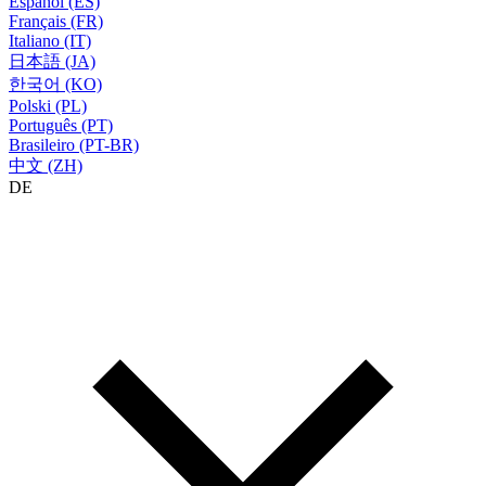
Español (ES)
Français (FR)
Italiano (IT)
日本語 (JA)
한국어 (KO)
Polski (PL)
Português (PT)
Brasileiro (PT-BR)
中文 (ZH)
DE