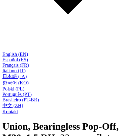
English (EN)
Español (ES)
Français (FR)
Italiano (IT)
日本語 (JA)
한국어 (KO)
Polski (PL)
Português (PT)
Brasileiro (PT-BR)
中文 (ZH)
Kontakt
Union, Bearingless Pop-Off,