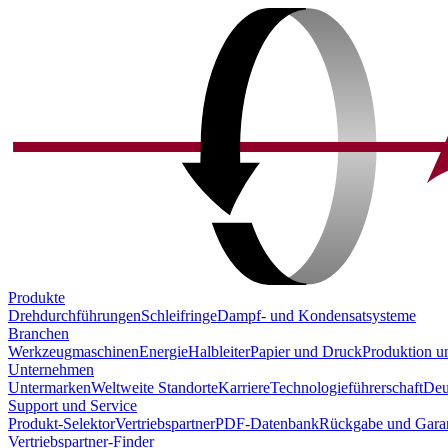
Produkte
Drehdurchführungen
Schleifringe
Dampf- und Kondensatsysteme
Branchen
Werkzeugmaschinen
Energie
Halbleiter
Papier und Druck
Produktion u
Unternehmen
Untermarken
Weltweite Standorte
Karriere
Technologieführerschaft
Deu
Support und Service
Produkt-Selektor
Vertriebspartner
PDF-Datenbank
Rückgabe und Garan
Vertriebspartner-Finder