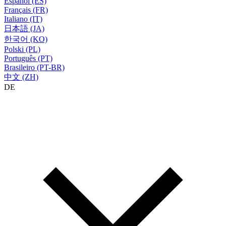
Español (ES)
Français (FR)
Italiano (IT)
日本語 (JA)
한국어 (KO)
Polski (PL)
Português (PT)
Brasileiro (PT-BR)
中文 (ZH)
DE