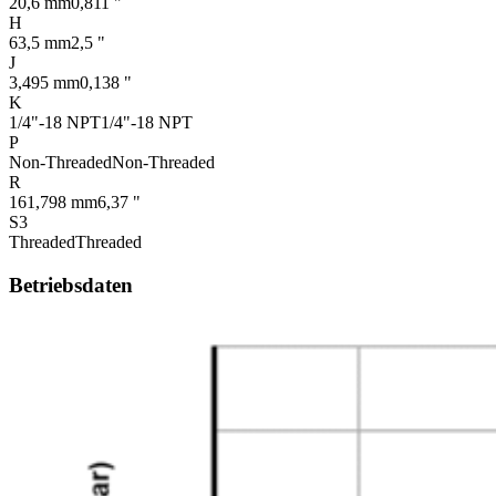
20,6 mm
0,811 "
H
63,5 mm
2,5 "
J
3,495 mm
0,138 "
K
1/4"-18 NPT
1/4"-18 NPT
P
Non-Threaded
Non-Threaded
R
161,798 mm
6,37 "
S3
Threaded
Threaded
Betriebsdaten