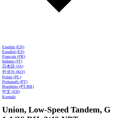
English (EN)
Español (ES)
Français (FR)
Italiano (IT)
日本語 (JA)
한국어 (KO)
Polski (PL)
Português (PT)
Brasileiro (PT-BR)
中文 (ZH)
Kontakt
Union, Low-Speed Tandem, G