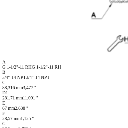
A
G 1-1/2"-11 RH
G 1-1/2"-11 RH
B
3/4"-14 NPT
3/4"-14 NPT
C
88,316 mm
3,477 "
D1
281,71 mm
11,091 "
E
67 mm
2,638 "
F
28,57 mm
1,125 "
G