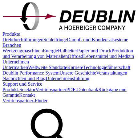
Produkte
Drehdurchführungen
Schleifringe
Dampf- und Kondensatsysteme
Branchen
Werkzeugmaschinen
Energie
Halbleiter
Papier und Druck
Produktion
und Verarbeitung von Materialien
Offroad
Lebensmittel und Medizin
Unternehmen
Untermarken
Weltweite Standorte
Karriere
Technologieführerschaft
Deublin Performance System
Unsere Geschichte
Veranstaltungen
Nachrichten und Blog
Unternehmensführung
Support und Service
Produkt-Selektor
Vertriebspartner
PDF-Datenbank
Rückgabe und
Garantie
Kontakt
Vertriebspartner-Finder