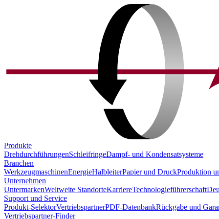
Produkte
Drehdurchführungen
Schleifringe
Dampf- und Kondensatsysteme
Branchen
Werkzeugmaschinen
Energie
Halbleiter
Papier und Druck
Produktion u
Unternehmen
Untermarken
Weltweite Standorte
Karriere
Technologieführerschaft
Deu
Support und Service
Produkt-Selektor
Vertriebspartner
PDF-Datenbank
Rückgabe und Garan
Vertriebspartner-Finder