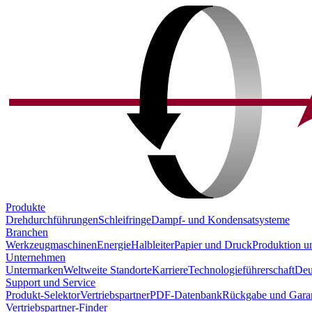
Produkte
Drehdurchführungen
Schleifringe
Dampf- und Kondensatsysteme
Branchen
Werkzeugmaschinen
Energie
Halbleiter
Papier und Druck
Produktion u
Unternehmen
Untermarken
Weltweite Standorte
Karriere
Technologieführerschaft
Deu
Support und Service
Produkt-Selektor
Vertriebspartner
PDF-Datenbank
Rückgabe und Garan
Vertriebspartner-Finder