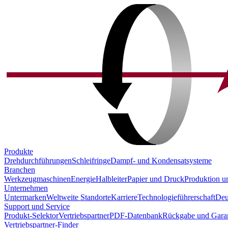
Produkte
Drehdurchführungen
Schleifringe
Dampf- und Kondensatsysteme
Branchen
Werkzeugmaschinen
Energie
Halbleiter
Papier und Druck
Produktion u
Unternehmen
Untermarken
Weltweite Standorte
Karriere
Technologieführerschaft
Deu
Support und Service
Produkt-Selektor
Vertriebspartner
PDF-Datenbank
Rückgabe und Garan
Vertriebspartner-Finder