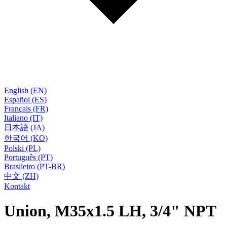
English (EN)
Español (ES)
Français (FR)
Italiano (IT)
日本語 (JA)
한국어 (KO)
Polski (PL)
Português (PT)
Brasileiro (PT-BR)
中文 (ZH)
Kontakt
Union, M35x1.5 LH, 3/4" NPT