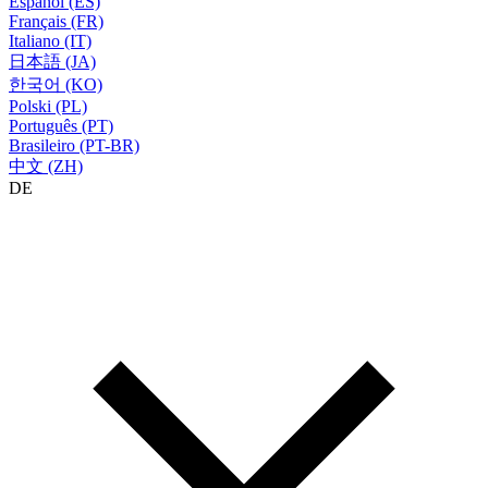
Español (ES)
Français (FR)
Italiano (IT)
日本語 (JA)
한국어 (KO)
Polski (PL)
Português (PT)
Brasileiro (PT-BR)
中文 (ZH)
DE