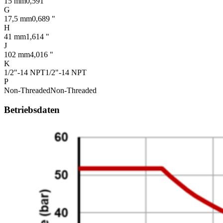
15 mm
0,591 "
G
17,5 mm
0,689 "
H
41 mm
1,614 "
J
102 mm
4,016 "
K
1/2"-14 NPT
1/2"-14 NPT
P
Non-Threaded
Non-Threaded
Betriebsdaten