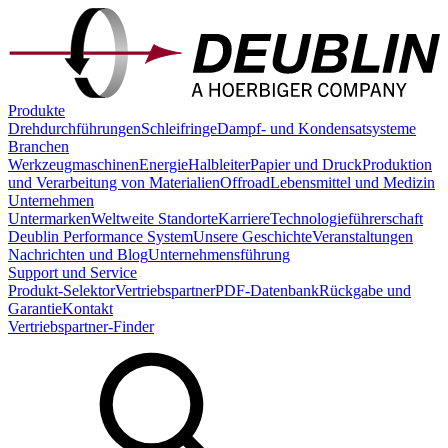
Produkte
Drehdurchführungen
Schleifringe
Dampf- und Kondensatsysteme
Branchen
Werkzeugmaschinen
Energie
Halbleiter
Papier und Druck
Produktion
und Verarbeitung von Materialien
Offroad
Lebensmittel und Medizin
Unternehmen
Untermarken
Weltweite Standorte
Karriere
Technologieführerschaft
Deublin Performance System
Unsere Geschichte
Veranstaltungen
Nachrichten und Blog
Unternehmensführung
Support und Service
Produkt-Selektor
Vertriebspartner
PDF-Datenbank
Rückgabe und
Garantie
Kontakt
Vertriebspartner-Finder