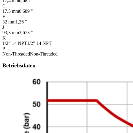
17,4 mm
0,685 "
G
17,5 mm
0,689 "
H
32 mm
1,26 "
J
93,3 mm
3,673 "
K
1/2"-14 NPT
1/2"-14 NPT
P
Non-Threaded
Non-Threaded
Betriebsdaten