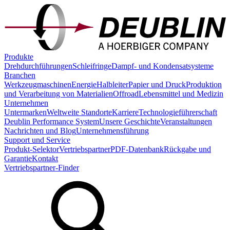
Produkte
Drehdurchführungen
Schleifringe
Dampf- und Kondensatsysteme
Branchen
Werkzeugmaschinen
Energie
Halbleiter
Papier und Druck
Produktion
und Verarbeitung von Materialien
Offroad
Lebensmittel und Medizin
Unternehmen
Untermarken
Weltweite Standorte
Karriere
Technologieführerschaft
Deublin Performance System
Unsere Geschichte
Veranstaltungen
Nachrichten und Blog
Unternehmensführung
Support und Service
Produkt-Selektor
Vertriebspartner
PDF-Datenbank
Rückgabe und
Garantie
Kontakt
Vertriebspartner-Finder