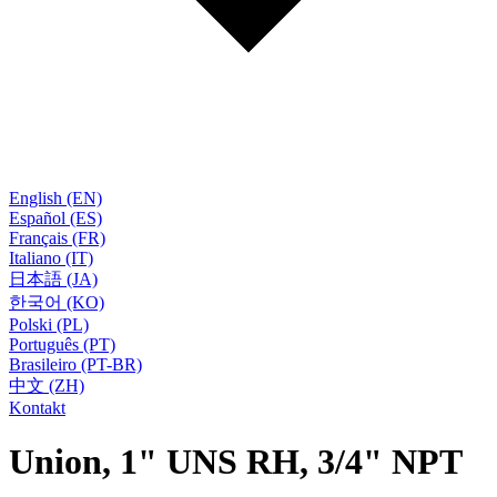
English (EN)
Español (ES)
Français (FR)
Italiano (IT)
日本語 (JA)
한국어 (KO)
Polski (PL)
Português (PT)
Brasileiro (PT-BR)
中文 (ZH)
Kontakt
Union, 1" UNS RH, 3/4" NPT