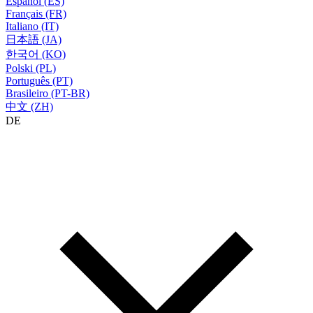
Español (ES)
Français (FR)
Italiano (IT)
日本語 (JA)
한국어 (KO)
Polski (PL)
Português (PT)
Brasileiro (PT-BR)
中文 (ZH)
DE