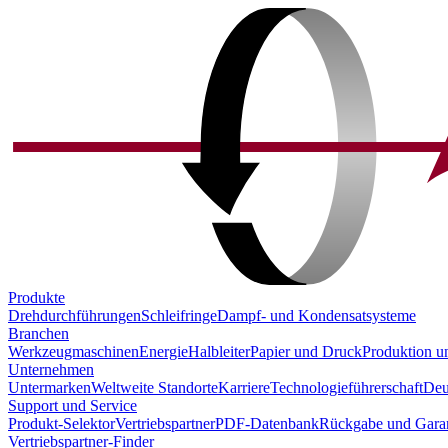
Produkte
Drehdurchführungen
Schleifringe
Dampf- und Kondensatsysteme
Branchen
Werkzeugmaschinen
Energie
Halbleiter
Papier und Druck
Produktion u
Unternehmen
Untermarken
Weltweite Standorte
Karriere
Technologieführerschaft
Deu
Support und Service
Produkt-Selektor
Vertriebspartner
PDF-Datenbank
Rückgabe und Garan
Vertriebspartner-Finder