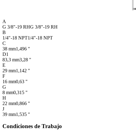
A
G 3/8"-19 RH
G 3/8"-19 RH
B
1/4"-18 NPT
1/4"-18 NPT
C
38 mm
1,496 "
D1
83,3 mm
3,28 "
E
29 mm
1,142 "
F
16 mm
0,63 "
G
8 mm
0,315 "
H
22 mm
0,866 "
J
39 mm
1,535 "
Condiciones de Trabajo