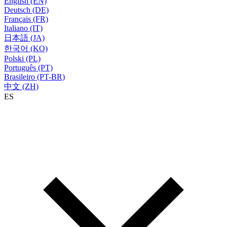
English (EN)
Deutsch (DE)
Français (FR)
Italiano (IT)
日本語 (JA)
한국어 (KO)
Polski (PL)
Português (PT)
Brasileiro (PT-BR)
中文 (ZH)
ES