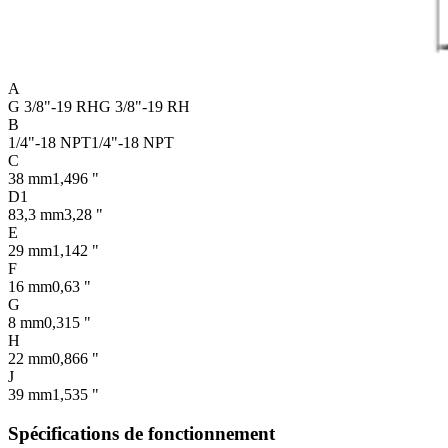
A
G 3/8"-19 RH
G 3/8"-19 RH
B
1/4"-18 NPT
1/4"-18 NPT
C
38 mm
1,496 "
D1
83,3 mm
3,28 "
E
29 mm
1,142 "
F
16 mm
0,63 "
G
8 mm
0,315 "
H
22 mm
0,866 "
J
39 mm
1,535 "
Spécifications de fonctionnement