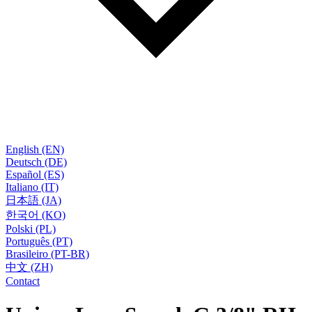
English (EN)
Deutsch (DE)
Español (ES)
Italiano (IT)
日本語 (JA)
한국어 (KO)
Polski (PL)
Português (PT)
Brasileiro (PT-BR)
中文 (ZH)
Contact