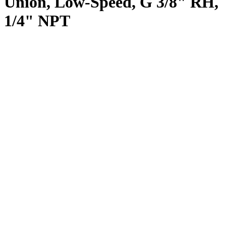
Union, Low-Speed, G 3/8" RH,
1/4" NPT