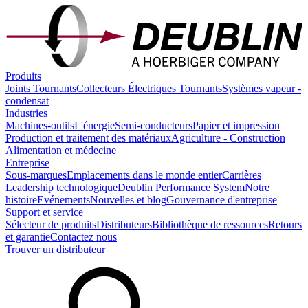
Produits
Joints Tournants
Collecteurs Électriques Tournants
Systèmes vapeur -
condensat
Industries
Machines-outils
L'énergie
Semi-conducteurs
Papier et impression
Production et traitement des matériaux
Agriculture - Construction
Alimentation et médecine
Entreprise
Sous-marques
Emplacements dans le monde entier
Carrières
Leadership technologique
Deublin Performance System
Notre
histoire
Evénements
Nouvelles et blog
Gouvernance d'entreprise
Support et service
Sélecteur de produits
Distributeurs
Bibliothèque de ressources
Retours
et garantie
Contactez nous
Trouver un distributeur