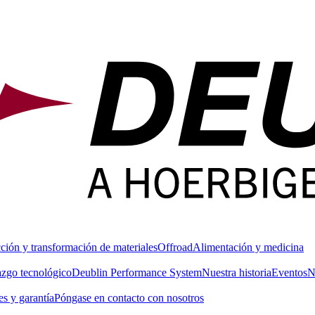
ción y transformación de materiales
Offroad
Alimentación y medicina
azgo tecnológico
Deublin Performance System
Nuestra historia
Eventos
N
s y garantía
Póngase en contacto con nosotros