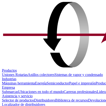
Productos
Uniones Rotarias
Anillos colectores
Sistemas de vapor y condensado
Industrias
Máquinas herramienta
Energía
Semiconductor
Papel e impresión
Produc
Empresa
Submarcas
Ubicaciones en todo el mundo
Carreras profesionales
Lider
Asistencia y servicio
Selector de productos
Distribuidores
Biblioteca de recursos
Devolucione
Localizador de distribuidores