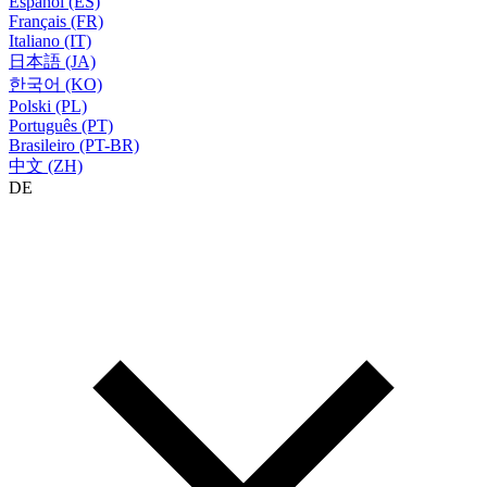
Español (ES)
Français (FR)
Italiano (IT)
日本語 (JA)
한국어 (KO)
Polski (PL)
Português (PT)
Brasileiro (PT-BR)
中文 (ZH)
DE