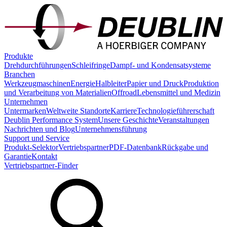
Produkte
Drehdurchführungen
Schleifringe
Dampf- und Kondensatsysteme
Branchen
Werkzeugmaschinen
Energie
Halbleiter
Papier und Druck
Produktion
und Verarbeitung von Materialien
Offroad
Lebensmittel und Medizin
Unternehmen
Untermarken
Weltweite Standorte
Karriere
Technologieführerschaft
Deublin Performance System
Unsere Geschichte
Veranstaltungen
Nachrichten und Blog
Unternehmensführung
Support und Service
Produkt-Selektor
Vertriebspartner
PDF-Datenbank
Rückgabe und
Garantie
Kontakt
Vertriebspartner-Finder