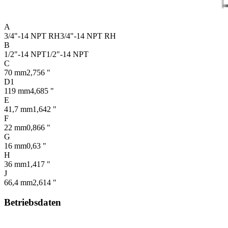
A
3/4"-14 NPT RH
3/4"-14 NPT RH
B
1/2"-14 NPT
1/2"-14 NPT
C
70 mm
2,756 "
D1
119 mm
4,685 "
E
41,7 mm
1,642 "
F
22 mm
0,866 "
G
16 mm
0,63 "
H
36 mm
1,417 "
J
66,4 mm
2,614 "
Betriebsdaten