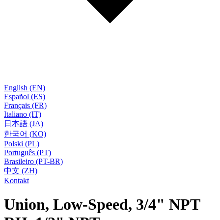
English (EN)
Español (ES)
Français (FR)
Italiano (IT)
日本語 (JA)
한국어 (KO)
Polski (PL)
Português (PT)
Brasileiro (PT-BR)
中文 (ZH)
Kontakt
Union, Low-Speed, 3/4" NPT