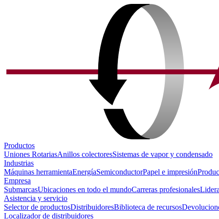
Productos
Uniones Rotarias
Anillos colectores
Sistemas de vapor y condensado
Industrias
Máquinas herramienta
Energía
Semiconductor
Papel e impresión
Produc
Empresa
Submarcas
Ubicaciones en todo el mundo
Carreras profesionales
Lider
Asistencia y servicio
Selector de productos
Distribuidores
Biblioteca de recursos
Devolucione
Localizador de distribuidores