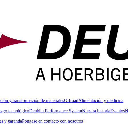
ción y transformación de materiales
Offroad
Alimentación y medicina
azgo tecnológico
Deublin Performance System
Nuestra historia
Eventos
N
s y garantía
Póngase en contacto con nosotros