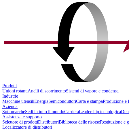
Prodotti
Unioni rotanti
Anelli di scorrimento
Sistemi di vapore e condensa
Industrie
Macchine utensili
Energia
Semiconduttori
Carta e stampa
Produzione e l
Azienda
Sottomarche
Sedi in tutto il mondo
Carriera
Leadership tecnologica
Deu
Assistenza e supporto
Selettore di prodotti
Distributori
Biblioteca delle risorse
Restituzione e 
Localizzatore di distributori