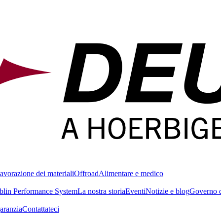
avorazione dei materiali
Offroad
Alimentare e medico
blin Performance System
La nostra storia
Eventi
Notizie e blog
Governo d
garanzia
Contattateci