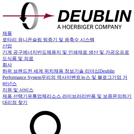
제품
로타리 유니온
슬립 링
증기 및 응축수 시스템
산업
기계 공구
에너지
반도체
용지 및 인쇄
재료 생산 및 가공
오프로
드
식품 및 의료
회사
하위 브랜드
전 세계 위치
채용 정보
기술 리더십
Deublin
Performance System
우리의 역사
이벤트
뉴스 및 블로그
기업 거
버넌스
지원 및 서비스
제품 선택기
유통업체
리소스 라이브러리
반품 및 보증
문의하기
대리점 찾기