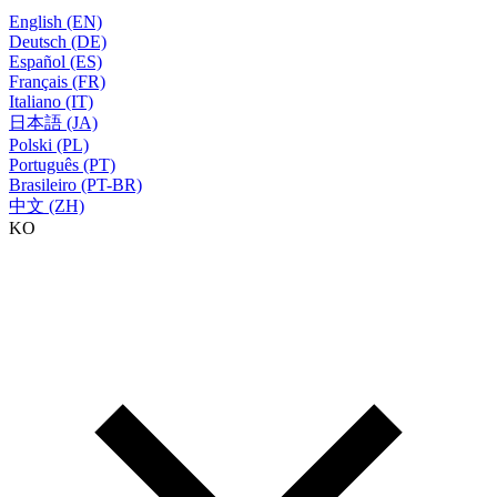
English (EN)
Deutsch (DE)
Español (ES)
Français (FR)
Italiano (IT)
日本語 (JA)
Polski (PL)
Português (PT)
Brasileiro (PT-BR)
中文 (ZH)
KO