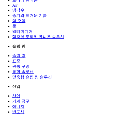
로타리 유니온
Air
냉각수
증기와 뜨거운 기름
열 오일
물
멀티미디어
맞춤형 로타리 유니온 솔루션
슬립 링
슬립 링
표준
관통 구멍
통합 솔루션
맞춤형 슬립 링 솔루션
산업
산업
기계 공구
에너지
반도체