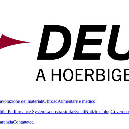
avorazione dei materiali
Offroad
Alimentare e medico
blin Performance System
La nostra storia
Eventi
Notizie e blog
Governo d
garanzia
Contattateci