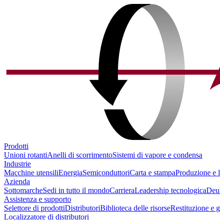
Prodotti
Unioni rotanti
Anelli di scorrimento
Sistemi di vapore e condensa
Industrie
Macchine utensili
Energia
Semiconduttori
Carta e stampa
Produzione e l
Azienda
Sottomarche
Sedi in tutto il mondo
Carriera
Leadership tecnologica
Deu
Assistenza e supporto
Selettore di prodotti
Distributori
Biblioteca delle risorse
Restituzione e 
Localizzatore di distributori