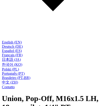
English (EN)
Deutsch (DE)
Español (ES)
Français (FR)
日本語 (JA)
한국어 (KO)
Polski (PL)
Português (PT)
Brasileiro (PT-BR)
中文 (ZH)
Contatto
Union, Pop-Off, M16x1.5 LH,