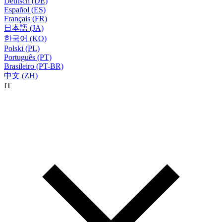
Deutsch (DE)
Español (ES)
Français (FR)
日本語 (JA)
한국어 (KO)
Polski (PL)
Português (PT)
Brasileiro (PT-BR)
中文 (ZH)
IT