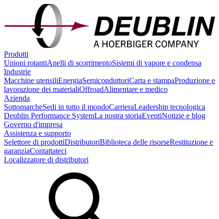
Prodotti
Unioni rotanti
Anelli di scorrimento
Sistemi di vapore e condensa
Industrie
Macchine utensili
Energia
Semiconduttori
Carta e stampa
Produzione e
lavorazione dei materiali
Offroad
Alimentare e medico
Azienda
Sottomarche
Sedi in tutto il mondo
Carriera
Leadership tecnologica
Deublin Performance System
La nostra storia
Eventi
Notizie e blog
Governo d'impresa
Assistenza e supporto
Selettore di prodotti
Distributori
Biblioteca delle risorse
Restituzione e
garanzia
Contattateci
Localizzatore di distributori