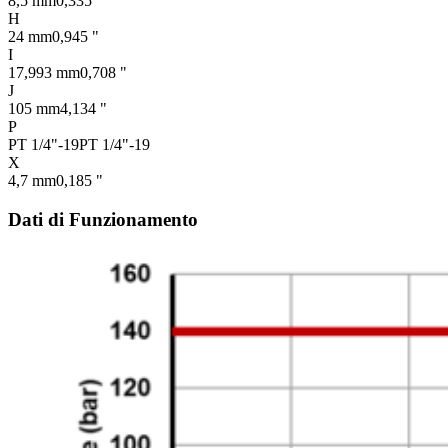
8,5 mm
0,335 "
H
24 mm
0,945 "
I
17,993 mm
0,708 "
J
105 mm
4,134 "
P
PT 1/4"-19
PT 1/4"-19
X
4,7 mm
0,185 "
Dati di Funzionamento