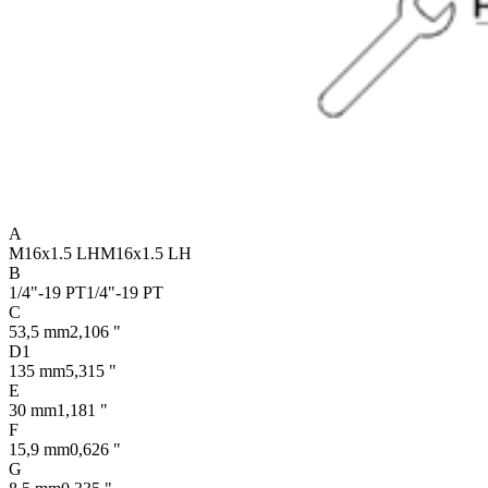
A
M16x1.5 LH
M16x1.5 LH
B
1/4"-19 PT
1/4"-19 PT
C
53,5 mm
2,106 "
D1
135 mm
5,315 "
E
30 mm
1,181 "
F
15,9 mm
0,626 "
G