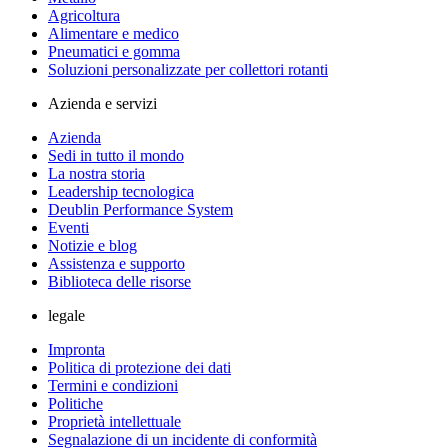
Agricoltura
Alimentare e medico
Pneumatici e gomma
Soluzioni personalizzate per collettori rotanti
Azienda e servizi
Azienda
Sedi in tutto il mondo
La nostra storia
Leadership tecnologica
Deublin Performance System
Eventi
Notizie e blog
Assistenza e supporto
Biblioteca delle risorse
legale
Impronta
Politica di protezione dei dati
Termini e condizioni
Politiche
Proprietà intellettuale
Segnalazione di un incidente di conformità