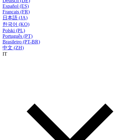
Deutsch (DE)
Español (ES)
Français (FR)
日本語 (JA)
한국어 (KO)
Polski (PL)
Português (PT)
Brasileiro (PT-BR)
中文 (ZH)
IT