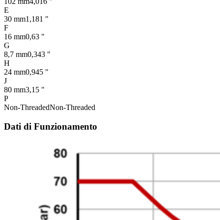
102 mm
4,016 "
E
30 mm
1,181 "
F
16 mm
0,63 "
G
8,7 mm
0,343 "
H
24 mm
0,945 "
J
80 mm
3,15 "
P
Non-Threaded
Non-Threaded
Dati di Funzionamento