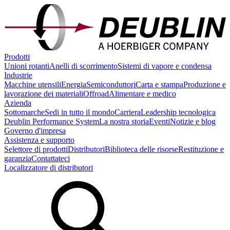
Prodotti
Unioni rotanti
Anelli di scorrimento
Sistemi di vapore e condensa
Industrie
Macchine utensili
Energia
Semiconduttori
Carta e stampa
Produzione e
lavorazione dei materiali
Offroad
Alimentare e medico
Azienda
Sottomarche
Sedi in tutto il mondo
Carriera
Leadership tecnologica
Deublin Performance System
La nostra storia
Eventi
Notizie e blog
Governo d'impresa
Assistenza e supporto
Selettore di prodotti
Distributori
Biblioteca delle risorse
Restituzione e
garanzia
Contattateci
Localizzatore di distributori