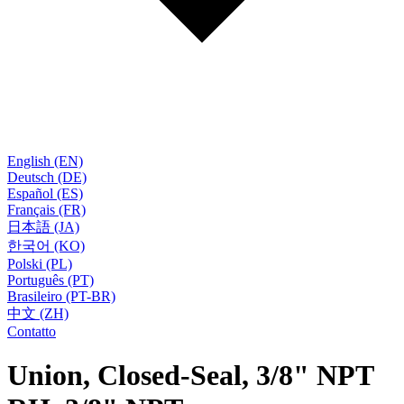
English (EN)
Deutsch (DE)
Español (ES)
Français (FR)
日本語 (JA)
한국어 (KO)
Polski (PL)
Português (PT)
Brasileiro (PT-BR)
中文 (ZH)
Contatto
Union, Closed-Seal, 3/8" NPT