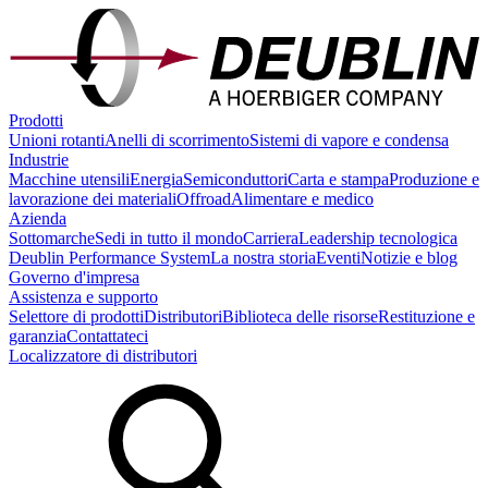
Prodotti
Unioni rotanti
Anelli di scorrimento
Sistemi di vapore e condensa
Industrie
Macchine utensili
Energia
Semiconduttori
Carta e stampa
Produzione e
lavorazione dei materiali
Offroad
Alimentare e medico
Azienda
Sottomarche
Sedi in tutto il mondo
Carriera
Leadership tecnologica
Deublin Performance System
La nostra storia
Eventi
Notizie e blog
Governo d'impresa
Assistenza e supporto
Selettore di prodotti
Distributori
Biblioteca delle risorse
Restituzione e
garanzia
Contattateci
Localizzatore di distributori