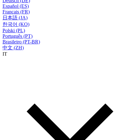
Deutsch (DE)
Español (ES)
Français (FR)
日本語 (JA)
한국어 (KO)
Polski (PL)
Português (PT)
Brasileiro (PT-BR)
中文 (ZH)
IT