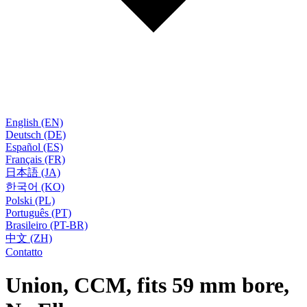
English (EN)
Deutsch (DE)
Español (ES)
Français (FR)
日本語 (JA)
한국어 (KO)
Polski (PL)
Português (PT)
Brasileiro (PT-BR)
中文 (ZH)
Contatto
Union, CCM, fits 59 mm bore,