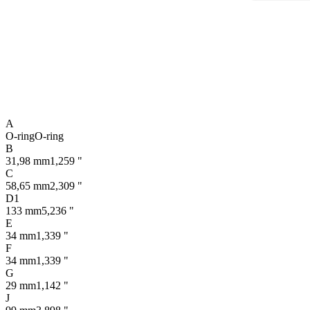
A
O-ring
O-ring
B
31,98 mm
1,259 "
C
58,65 mm
2,309 "
D1
133 mm
5,236 "
E
34 mm
1,339 "
F
34 mm
1,339 "
G
29 mm
1,142 "
J