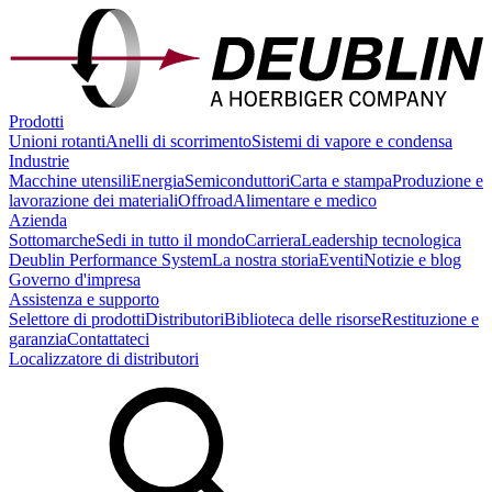
Prodotti
Unioni rotanti
Anelli di scorrimento
Sistemi di vapore e condensa
Industrie
Macchine utensili
Energia
Semiconduttori
Carta e stampa
Produzione e
lavorazione dei materiali
Offroad
Alimentare e medico
Azienda
Sottomarche
Sedi in tutto il mondo
Carriera
Leadership tecnologica
Deublin Performance System
La nostra storia
Eventi
Notizie e blog
Governo d'impresa
Assistenza e supporto
Selettore di prodotti
Distributori
Biblioteca delle risorse
Restituzione e
garanzia
Contattateci
Localizzatore di distributori