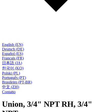
English (EN)
Deutsch (DE)
Español (ES)
Français (FR)
日本語 (JA)
한국어 (KO)
Polski (PL)
Português (PT)
Brasileiro (PT-BR)
中文 (ZH)
Contatto
Union, 3/4" NPT RH, 3/4"