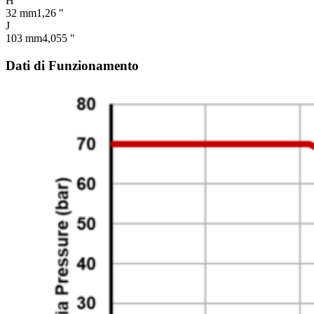
H
32 mm
1,26 "
J
103 mm
4,055 "
Dati di Funzionamento