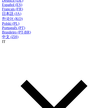
Deutsch (DE)
Español (ES)
Français (FR)
日本語 (JA)
한국어 (KO)
Polski (PL)
Português (PT)
Brasileiro (PT-BR)
中文 (ZH)
IT