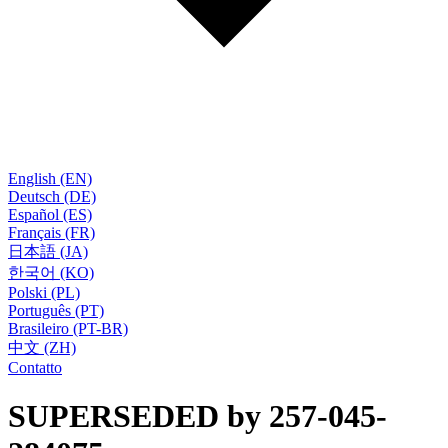
English (EN)
Deutsch (DE)
Español (ES)
Français (FR)
日本語 (JA)
한국어 (KO)
Polski (PL)
Português (PT)
Brasileiro (PT-BR)
中文 (ZH)
Contatto
SUPERSEDED by 257-045-