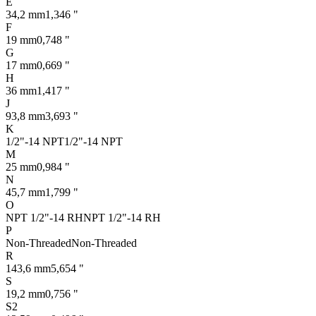
E
34,2 mm
1,346 "
F
19 mm
0,748 "
G
17 mm
0,669 "
H
36 mm
1,417 "
J
93,8 mm
3,693 "
K
1/2"-14 NPT
1/2"-14 NPT
M
25 mm
0,984 "
N
45,7 mm
1,799 "
O
NPT 1/2"-14 RH
NPT 1/2"-14 RH
P
Non-Threaded
Non-Threaded
R
143,6 mm
5,654 "
S
19,2 mm
0,756 "
S2