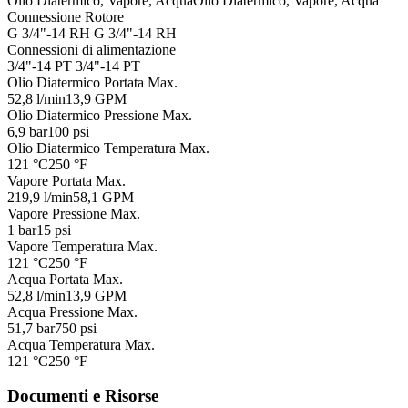
Olio Diatermico, Vapore, Acqua
Olio Diatermico, Vapore, Acqua
Connessione Rotore
G 3/4"-14 RH
G 3/4"-14 RH
Connessioni di alimentazione
3/4"-14 PT
3/4"-14 PT
Olio Diatermico Portata Max.
52,8 l/min
13,9 GPM
Olio Diatermico Pressione Max.
6,9 bar
100 psi
Olio Diatermico Temperatura Max.
121 °C
250 °F
Vapore Portata Max.
219,9 l/min
58,1 GPM
Vapore Pressione Max.
1 bar
15 psi
Vapore Temperatura Max.
121 °C
250 °F
Acqua Portata Max.
52,8 l/min
13,9 GPM
Acqua Pressione Max.
51,7 bar
750 psi
Acqua Temperatura Max.
121 °C
250 °F
Documenti e Risorse