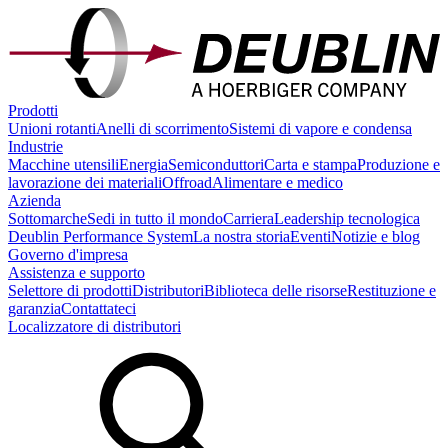
Prodotti
Unioni rotanti
Anelli di scorrimento
Sistemi di vapore e condensa
Industrie
Macchine utensili
Energia
Semiconduttori
Carta e stampa
Produzione e
lavorazione dei materiali
Offroad
Alimentare e medico
Azienda
Sottomarche
Sedi in tutto il mondo
Carriera
Leadership tecnologica
Deublin Performance System
La nostra storia
Eventi
Notizie e blog
Governo d'impresa
Assistenza e supporto
Selettore di prodotti
Distributori
Biblioteca delle risorse
Restituzione e
garanzia
Contattateci
Localizzatore di distributori