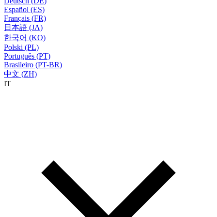
Deutsch (DE)
Español (ES)
Français (FR)
日本語 (JA)
한국어 (KO)
Polski (PL)
Português (PT)
Brasileiro (PT-BR)
中文 (ZH)
IT