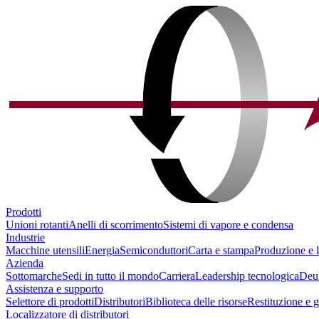
Prodotti
Unioni rotanti
Anelli di scorrimento
Sistemi di vapore e condensa
Industrie
Macchine utensili
Energia
Semiconduttori
Carta e stampa
Produzione e l
Azienda
Sottomarche
Sedi in tutto il mondo
Carriera
Leadership tecnologica
Deu
Assistenza e supporto
Selettore di prodotti
Distributori
Biblioteca delle risorse
Restituzione e 
Localizzatore di distributori