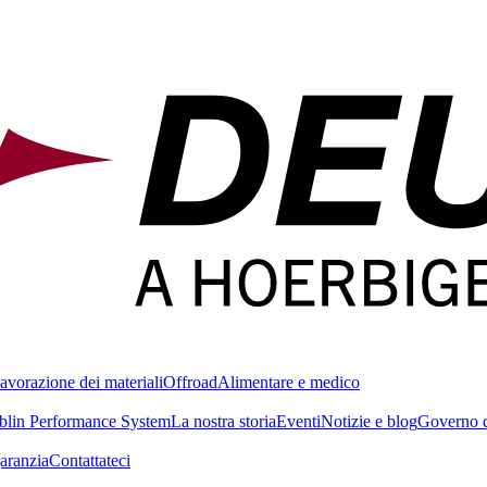
avorazione dei materiali
Offroad
Alimentare e medico
blin Performance System
La nostra storia
Eventi
Notizie e blog
Governo d
garanzia
Contattateci