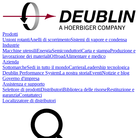
Prodotti
Unioni rotanti
Anelli di scorrimento
Sistemi di vapore e condensa
Industrie
Macchine utensili
Energia
Semiconduttori
Carta e stampa
Produzione e
lavorazione dei materiali
Offroad
Alimentare e medico
Azienda
Sottomarche
Sedi in tutto il mondo
Carriera
Leadership tecnologica
Deublin Performance System
La nostra storia
Eventi
Notizie e blog
Governo d'impresa
Assistenza e supporto
Selettore di prodotti
Distributori
Biblioteca delle risorse
Restituzione e
garanzia
Contattateci
Localizzatore di distributori