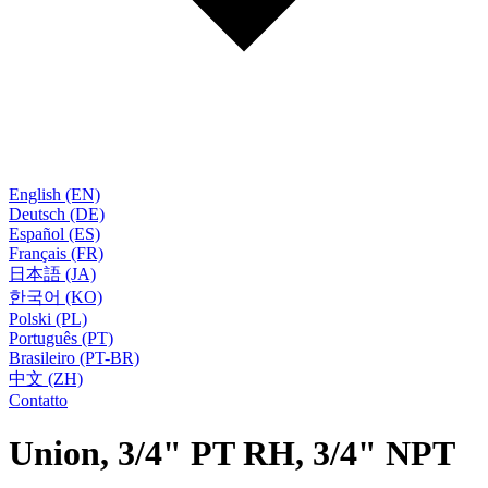
English (EN)
Deutsch (DE)
Español (ES)
Français (FR)
日本語 (JA)
한국어 (KO)
Polski (PL)
Português (PT)
Brasileiro (PT-BR)
中文 (ZH)
Contatto
Union, 3/4" PT RH, 3/4" NPT