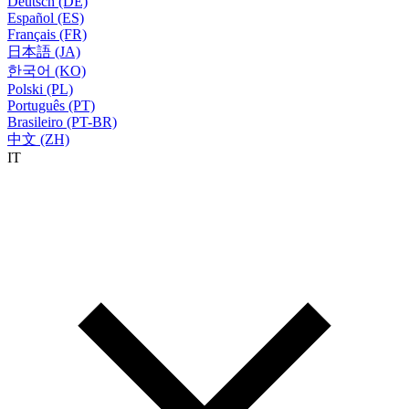
Deutsch (DE)
Español (ES)
Français (FR)
日本語 (JA)
한국어 (KO)
Polski (PL)
Português (PT)
Brasileiro (PT-BR)
中文 (ZH)
IT