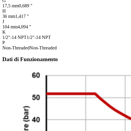
G
17,5 mm
0,689 "
H
36 mm
1,417 "
J
104 mm
4,094 "
K
1/2"-14 NPT
1/2"-14 NPT
P
Non-Threaded
Non-Threaded
Dati di Funzionamento