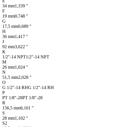
E
34 mm
1,339 "
F
19 mm
0,748 "
G
17,5 mm
0,689 "
H
36 mm
1,417 "
J
92 mm
3,622 "
K
1/2"-14 NPT
1/2"-14 NPT
M
26 mm
1,024 "
N
51,5 mm
2,028 "
O
G 1/2"-14 RH
G 1/2"-14 RH
P
PT 1/8"-28
PT 1/8"-28
R
156,5 mm
6,161 "
S
28 mm
1,102 "
S2