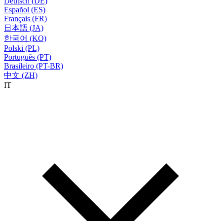
Deutsch (DE)
Español (ES)
Français (FR)
日本語 (JA)
한국어 (KO)
Polski (PL)
Português (PT)
Brasileiro (PT-BR)
中文 (ZH)
IT