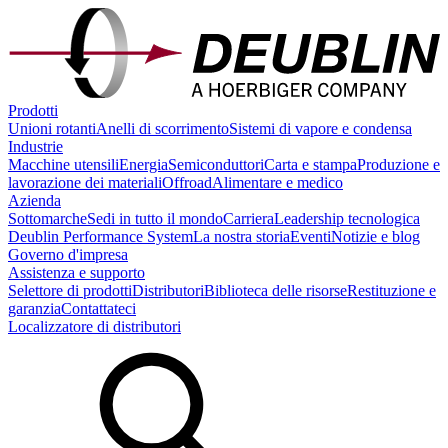
Prodotti
Unioni rotanti
Anelli di scorrimento
Sistemi di vapore e condensa
Industrie
Macchine utensili
Energia
Semiconduttori
Carta e stampa
Produzione e
lavorazione dei materiali
Offroad
Alimentare e medico
Azienda
Sottomarche
Sedi in tutto il mondo
Carriera
Leadership tecnologica
Deublin Performance System
La nostra storia
Eventi
Notizie e blog
Governo d'impresa
Assistenza e supporto
Selettore di prodotti
Distributori
Biblioteca delle risorse
Restituzione e
garanzia
Contattateci
Localizzatore di distributori