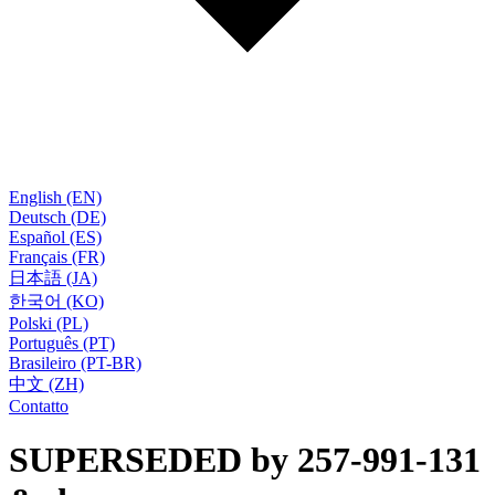
English (EN)
Deutsch (DE)
Español (ES)
Français (FR)
日本語 (JA)
한국어 (KO)
Polski (PL)
Português (PT)
Brasileiro (PT-BR)
中文 (ZH)
Contatto
SUPERSEDED by 257-991-131