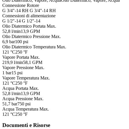
Olio Diatermico, Vapore, Acqua
Olio Diatermico, Vapore, Acqua
Connessione Rotore
G 3/4"-14 RH
G 3/4"-14 RH
Connessioni di alimentazione
G 1/2"-14
G 1/2"-14
Olio Diatermico Portata Max.
52,8 l/min
13,9 GPM
Olio Diatermico Pressione Max.
6,9 bar
100 psi
Olio Diatermico Temperatura Max.
121 °C
250 °F
Vapore Portata Max.
219,9 l/min
58,1 GPM
Vapore Pressione Max.
1 bar
15 psi
Vapore Temperatura Max.
121 °C
250 °F
Acqua Portata Max.
52,8 l/min
13,9 GPM
Acqua Pressione Max.
51,7 bar
750 psi
Acqua Temperatura Max.
121 °C
250 °F
Documenti e Risorse