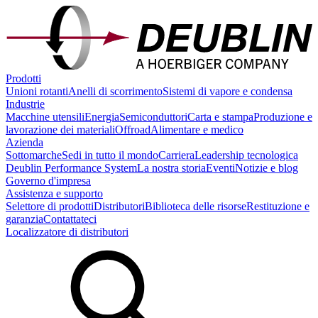
Prodotti
Unioni rotanti
Anelli di scorrimento
Sistemi di vapore e condensa
Industrie
Macchine utensili
Energia
Semiconduttori
Carta e stampa
Produzione e
lavorazione dei materiali
Offroad
Alimentare e medico
Azienda
Sottomarche
Sedi in tutto il mondo
Carriera
Leadership tecnologica
Deublin Performance System
La nostra storia
Eventi
Notizie e blog
Governo d'impresa
Assistenza e supporto
Selettore di prodotti
Distributori
Biblioteca delle risorse
Restituzione e
garanzia
Contattateci
Localizzatore di distributori