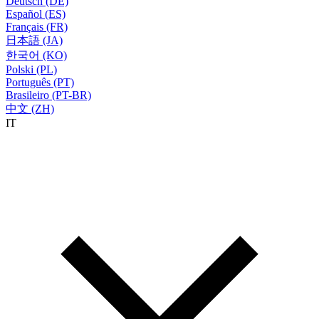
Deutsch (DE)
Español (ES)
Français (FR)
日本語 (JA)
한국어 (KO)
Polski (PL)
Português (PT)
Brasileiro (PT-BR)
中文 (ZH)
IT