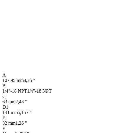
A
107,95 mm
4,25 "
B
1/4"-18 NPT
1/4"-18 NPT
C
63 mm
2,48 "
D1
131 mm
5,157 "
E
32 mm
1,26 "
F