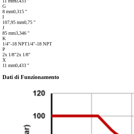
11 mm
0,433 "
G
8 mm
0,315 "
I
107,95 mm
0,75 "
J
85 mm
3,346 "
K
1/4"-18 NPT
1/4"-18 NPT
P
2x 1/8"
2x 1/8"
X
11 mm
0,433 "
Dati di Funzionamento