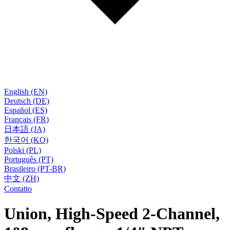
English (EN)
Deutsch (DE)
Español (ES)
Français (FR)
日本語 (JA)
한국어 (KO)
Polski (PL)
Português (PT)
Brasileiro (PT-BR)
中文 (ZH)
Contatto
Union, High-Speed 2-Channel,