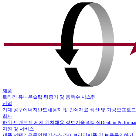
제품
로타리 유니온
슬립 링
증기 및 응축수 시스템
산업
기계 공구
에너지
반도체
용지 및 인쇄
재료 생산 및 가공
오프로드
회사
하위 브랜드
전 세계 위치
채용 정보
기술 리더십
Deublin Performa
지원 및 서비스
제품 선택기
유통업체
리소스 라이브러리
반품 및 보증
문의하기