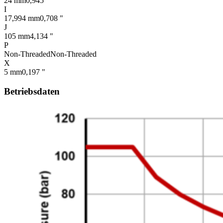
24 mm
0,945 "
I
17,994 mm
0,708 "
J
105 mm
4,134 "
P
Non-Threaded
Non-Threaded
X
5 mm
0,197 "
Betriebsdaten