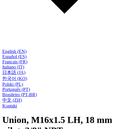
English (EN)
Español (ES)
Français (FR)
Italiano (IT)
日本語 (JA)
한국어 (KO)
Polski (PL)
Português (PT)
Brasileiro (PT-BR)
中文 (ZH)
Kontakt
Union, M16x1.5 LH, 18 mm