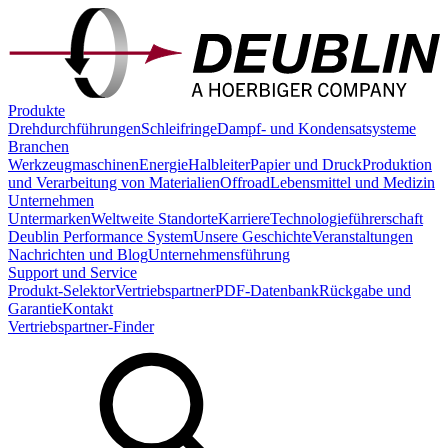
Produkte
Drehdurchführungen
Schleifringe
Dampf- und Kondensatsysteme
Branchen
Werkzeugmaschinen
Energie
Halbleiter
Papier und Druck
Produktion
und Verarbeitung von Materialien
Offroad
Lebensmittel und Medizin
Unternehmen
Untermarken
Weltweite Standorte
Karriere
Technologieführerschaft
Deublin Performance System
Unsere Geschichte
Veranstaltungen
Nachrichten und Blog
Unternehmensführung
Support und Service
Produkt-Selektor
Vertriebspartner
PDF-Datenbank
Rückgabe und
Garantie
Kontakt
Vertriebspartner-Finder