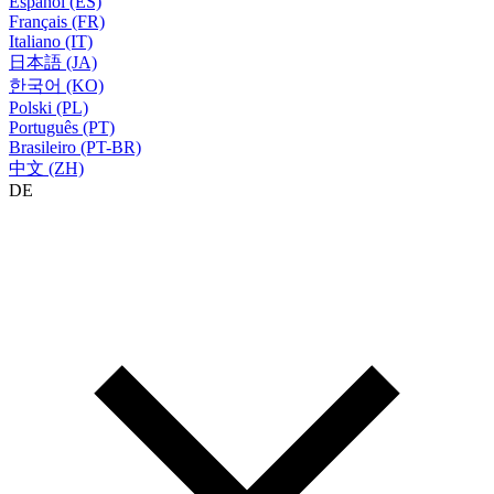
Español (ES)
Français (FR)
Italiano (IT)
日本語 (JA)
한국어 (KO)
Polski (PL)
Português (PT)
Brasileiro (PT-BR)
中文 (ZH)
DE